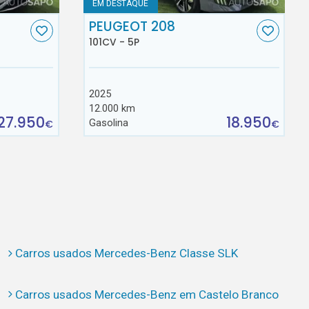
EM DESTAQUE
C
PEUGEOT 208
101CV - 5P
2025
12.000 km
27.950
18.950
Gasolina
€
€
Carros usados Mercedes-Benz Classe SLK
Carros usados Mercedes-Benz em Castelo Branco