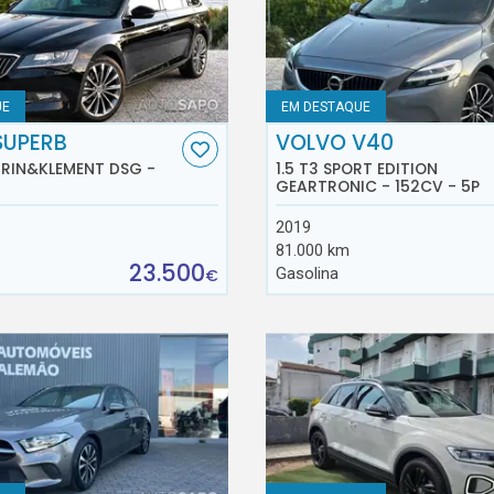
UE
EM DESTAQUE
SUPERB
VOLVO V40
AURIN&KLEMENT DSG -
1.5 T3 SPORT EDITION
GEARTRONIC - 152CV - 5P
2019
81.000 km
23.500
Gasolina
€