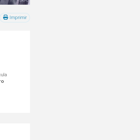
Imprimir
cula
ro