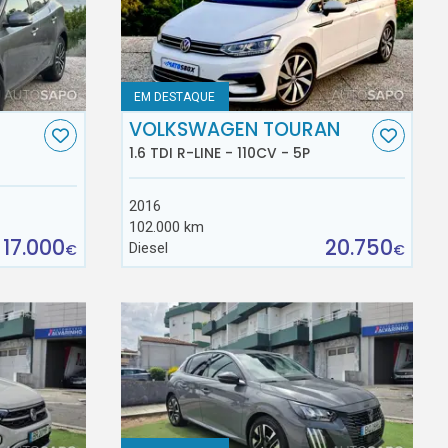
EM DESTAQUE
VOLKSWAGEN TOURAN
1.6 TDI R-LINE - 110CV - 5P
2016
102.000 km
17.000
20.750
Diesel
€
€