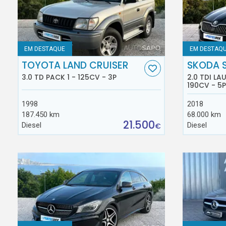
EM DESTAQUE
EM DESTAQ
TOYOTA LAND CRUISER
SKODA 
3.0 TD PACK 1 - 125CV - 3P
2.0 TDI L
190CV - 5P
1998
2018
187.450 km
68.000 km
21.500
Diesel
Diesel
€