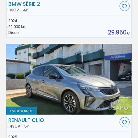
BMW SÉRIE 2
116CV - 4P
2024
22.000 km
29.950
Diesel
€
EM DESTAQUE
RENAULT CLIO
143CV - 5P
2025