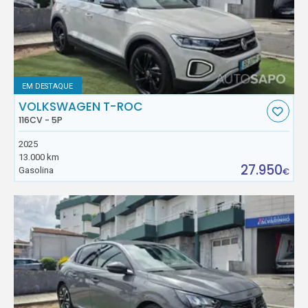
EM DESTAQUE
VOLKSWAGEN T-ROC
116CV - 5P
2025
13.000 km
27.950
Gasolina
€