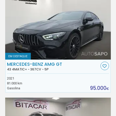
EM DESTAQUE
MERCEDES-BENZ AMG GT
43 4MATIC+ - 367CV - 5P
2021
81.000 km
95.000
Gasolina
€