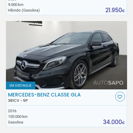
9.000 km
21.950
Híbrido (Gasolina)
€
EM DESTAQUE
MERCEDES-BENZ CLASSE GLA
381CV - 5P
2016
150.000 km
34.000
Gasolina
€