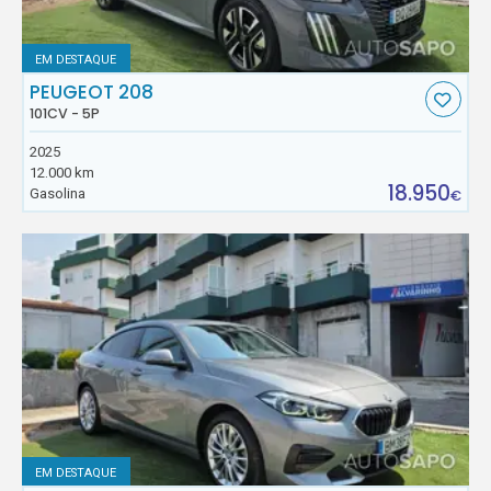
EM DESTAQUE
PEUGEOT 208
101CV - 5P
2025
12.000 km
18.950
Gasolina
€
EM DESTAQUE