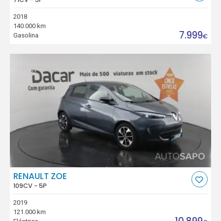
2018
140.000 km
7.999
Gasolina
€
RENAULT ZOE
109CV - 5P
2019
121.000 km