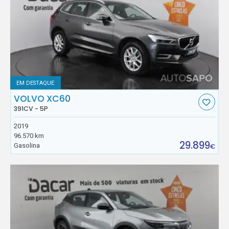
EM DESTAQUE
VOLVO XC60
391CV - 5P
2019
96.570 km
29.899
Gasolina
€