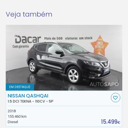
Veja também
EM DESTAQUE
NISSAN QASHQAI
1.5 DCI TEKNA - 110CV - 5P
2018
155.460 km
15.499
Diesel
€