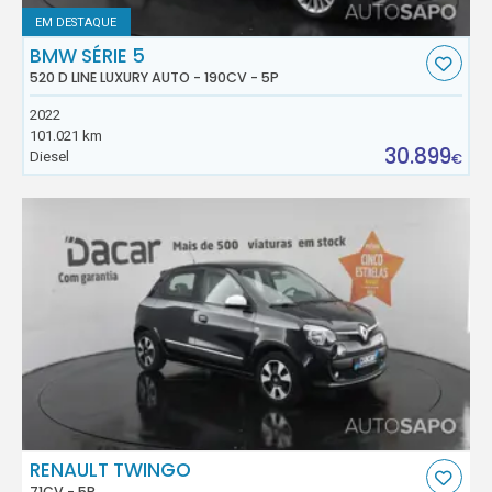
EM DESTAQUE
BMW SÉRIE 5
520 D LINE LUXURY AUTO - 190CV - 5P
2022
101.021 km
30.899
Diesel
€
RENAULT TWINGO
71CV - 5P