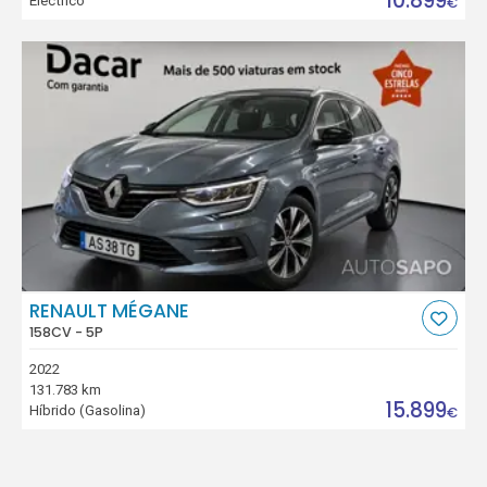
10.899
Eléctrico
€
RENAULT MÉGANE
158CV - 5P
2022
131.783 km
15.899
Híbrido (Gasolina)
€