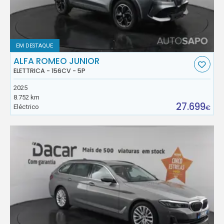
EM DESTAQUE
ALFA ROMEO JUNIOR
ELETTRICA - 156CV - 5P
2025
8.752 km
27.699
Eléctrico
€