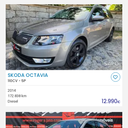
SKODA OCTAVIA
110CV - 5P
2014
172.838 km
12.990
Diesel
€