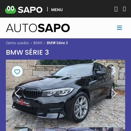
MENU
Carros usados
BMW
BMW Série 3
BMW SÉRIE 3