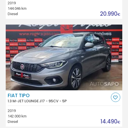
2019
144.046 km
20.990
Diesel
€
FIAT TIPO
1.3 M-JET LOUNGE J17 - 95CV - 5P
2019
142.000 km
14.490
Diesel
€