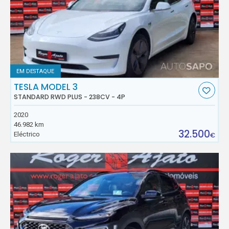
EM DESTAQUE
TESLA MODEL 3
STANDARD RWD PLUS - 238CV - 4P
2020
46.982 km
32.500
Eléctrico
€