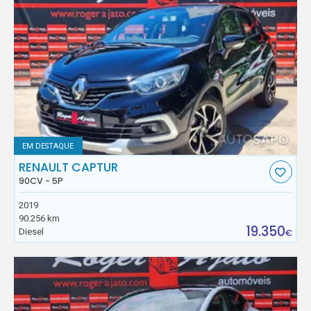
EM DESTAQUE
RENAULT CAPTUR
90CV - 5P
2019
90.256 km
19.350
Diesel
€