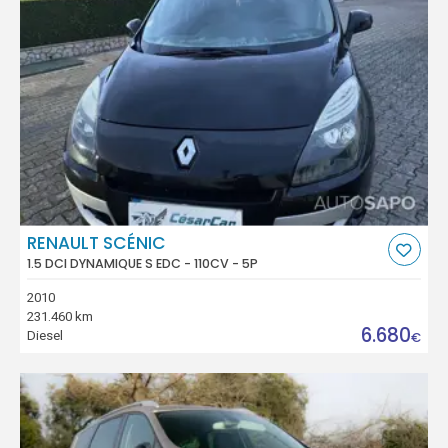
RENAULT SCÉNIC
1.5 DCI DYNAMIQUE S EDC - 110CV - 5P
2010
231.460 km
6.680
Diesel
€