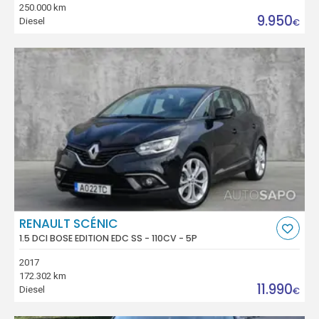
250.000 km
9.950
Diesel
€
RENAULT SCÉNIC
1.5 DCI BOSE EDITION EDC SS - 110CV - 5P
2017
172.302 km
11.990
Diesel
€