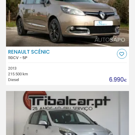
RENAULT SCÉNIC
110CV - 5P
2013
215.500 km
6.990
Diesel
€