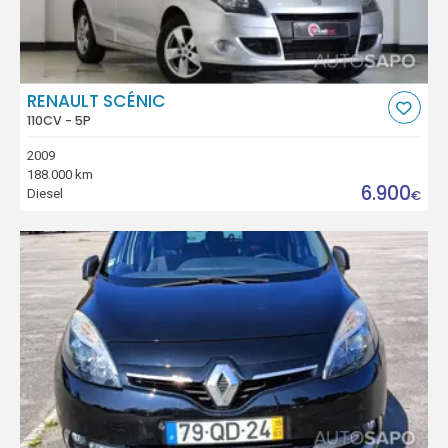
RENAULT SCÉNIC
110CV - 5P
2009
188.000 km
6.900
Diesel
€