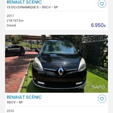
RENAULT SCÉNIC
1.5 DCI DYNAMIQUE S - 110CV - 5P
2011
218.167 km
6.950
Diesel
€
RENAULT SCÉNIC
110CV - 5P
2013