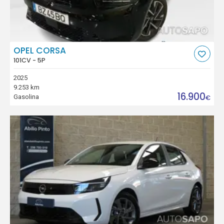
OPEL CORSA
101CV - 5P
2025
9.253 km
16.900
Gasolina
€