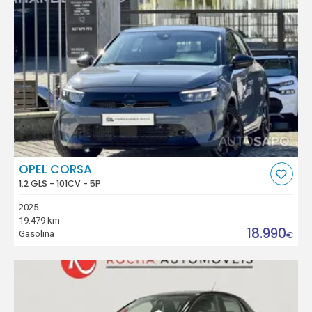
OPEL CORSA
1.2 GLS - 101CV - 5P
2025
19.479 km
18.990
Gasolina
€