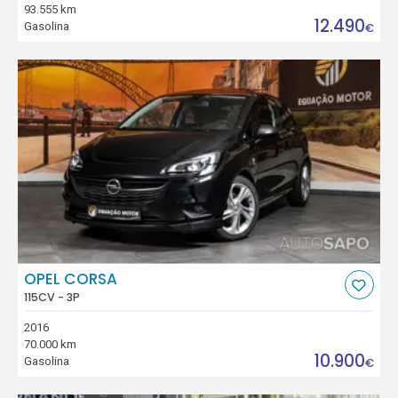
93.555 km
12.490
Gasolina
€
OPEL CORSA
115CV - 3P
2016
70.000 km
10.900
Gasolina
€