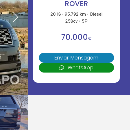
ROVER
2018
95.792 km
Diesel
258cv
5P
70.000
€
Enviar Mensagem
WhatsApp