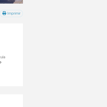
Imprimir
cula
o