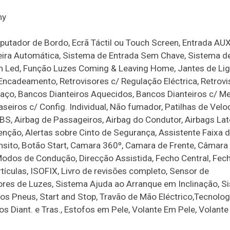
hy
utador de Bordo, Ecrã Táctil ou Touch Screen, Entrada AUX
geira Automática, Sistema de Entrada Sem Chave, Sistema d
 Em Led, Função Luzes Coming & Leaving Home, Jantes de Lig
Encadeamento, Retrovisores c/ Regulação Eléctrica, Retrov
Braço, Bancos Dianteiros Aquecidos, Bancos Dianteiros c/ M
seiros c/ Config. Individual, Não fumador, Patilhas de Vel
BS, Airbag de Passageiros, Airbag do Condutor, Airbags Late
nção, Alertas sobre Cinto de Segurança, Assistente Faixa 
nsito, Botão Start, Camara 360º, Camara de Frente, Câmara
 Modos de Condução, Direcção Assistida, Fecho Central, Fec
tículas, ISOFIX, Livro de revisões completo, Sensor de
ores de Luzes, Sistema Ajuda ao Arranque em Inclinação, S
os Pneus, Start and Stop, Travão de Mão Eléctrico,Tecnolog
os Diant. e Tras., Estofos em Pele, Volante Em Pele, Volante