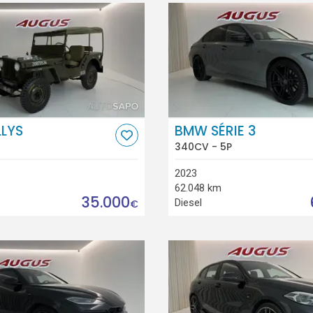
LLYS
BMW SÉRIE 3
340CV - 5P
2023
62.048 km
35.000
Diesel
€