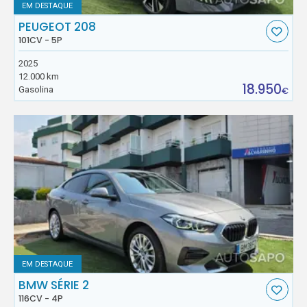
EM DESTAQUE
PEUGEOT 208
101CV - 5P
2025
12.000 km
18.950
Gasolina
€
EM DESTAQUE
BMW SÉRIE 2
116CV - 4P