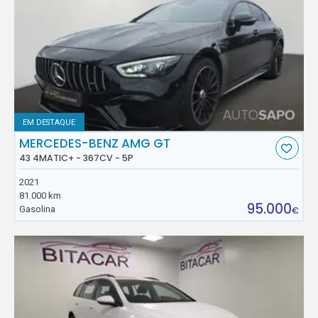
EM DESTAQUE
MERCEDES-BENZ AMG GT
43 4MATIC+ - 367CV - 5P
2021
81.000 km
95.000
Gasolina
€