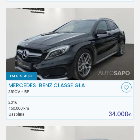
EM DESTAQUE
MERCEDES-BENZ CLASSE GLA
381CV - 5P
2016
150.000 km
34.000
Gasolina
€