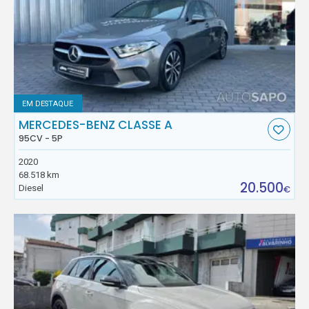
EM DESTAQUE
MERCEDES-BENZ CLASSE A
95CV - 5P
2020
68.518 km
20.500
Diesel
€