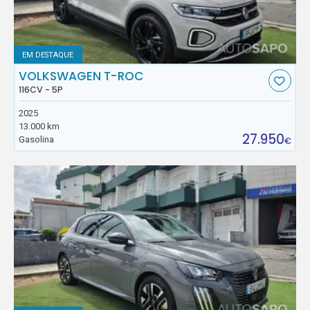
EM DESTAQUE
VOLKSWAGEN T-ROC
116CV - 5P
2025
13.000 km
27.950
Gasolina
€