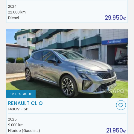
2024
22.000 km
29.950
Diesel
€
EM DESTAQUE
RENAULT CLIO
143CV - 5P
2025
9.000 km
21.950
Híbrido (Gasolina)
€