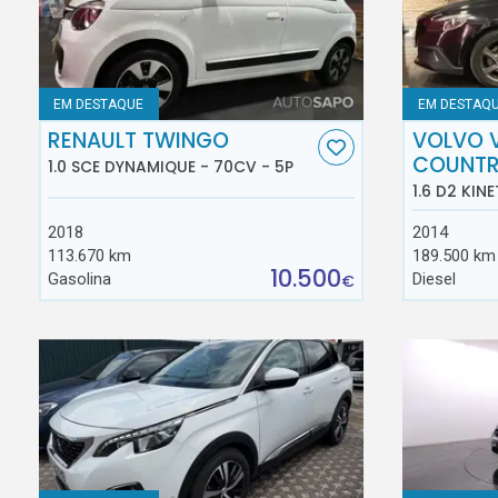
EM DESTAQUE
EM DESTAQ
RENAULT TWINGO
VOLVO 
COUNT
1.0 SCE DYNAMIQUE - 70CV - 5P
1.6 D2 KINE
2018
2014
113.670 km
189.500 km
10.500
Gasolina
Diesel
€