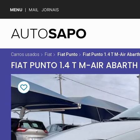
MENU
MAIL
JORNAIS
Carros usados
Fiat
Fiat Punto
Fiat Punto 1.4 T M-Air Abart
FIAT PUNTO 1.4 T M-AIR ABARTH