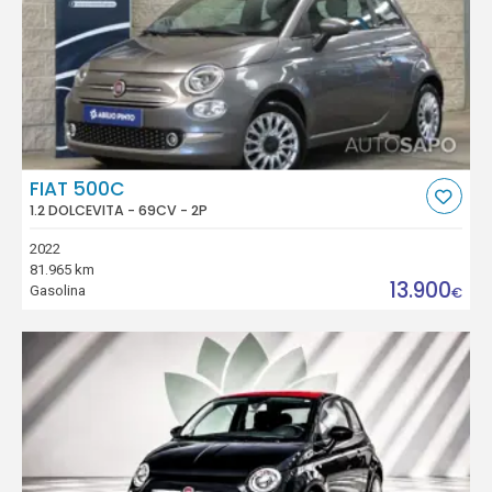
FIAT 500C
1.2 DOLCEVITA - 69CV - 2P
2022
81.965 km
13.900
Gasolina
€