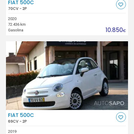
FIAT 500C
70CV - 2P
2020
72.436 km
10.850
Gasolina
€
FIAT 500C
69CV - 2P
2019