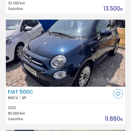
33.000 km
13.500
Gasolina
€
FIAT 500C
69CV - 2P
2022
85.000 km
11.880
Gasolina
€