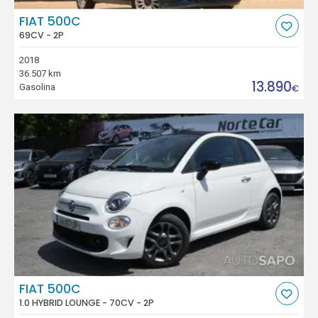
FIAT 500C
69CV - 2P
2018
36.507 km
13.890
Gasolina
€
FIAT 500C
1.0 HYBRID LOUNGE - 70CV - 2P