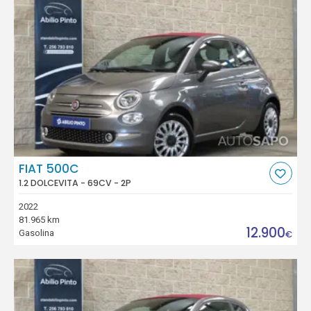
FIAT 500C
1.2 DOLCEVITA - 69CV - 2P
2022
81.965 km
12.900
Gasolina
€