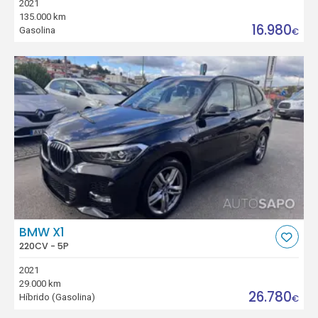
2021
135.000 km
16.980
Gasolina
€
BMW X1
220CV - 5P
2021
29.000 km
26.780
Híbrido (Gasolina)
€