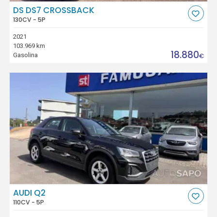
DS DS7 CROSSBACK
130CV - 5P
2021
103.969 km
18.880
Gasolina
€
AUDI Q2
110CV - 5P