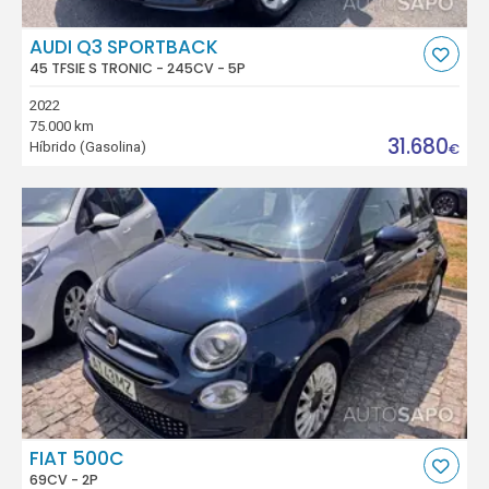
AUDI Q3 SPORTBACK
45 TFSIE S TRONIC - 245CV - 5P
2022
75.000 km
31.680
Híbrido (Gasolina)
€
FIAT 500C
69CV - 2P