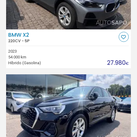
BMW X2
220CV - 5P
2023
54.000 km
27.980
Híbrido (Gasolina)
€