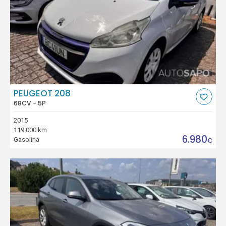
PEUGEOT 208
68CV - 5P
2015
119.000 km
6.980
Gasolina
€