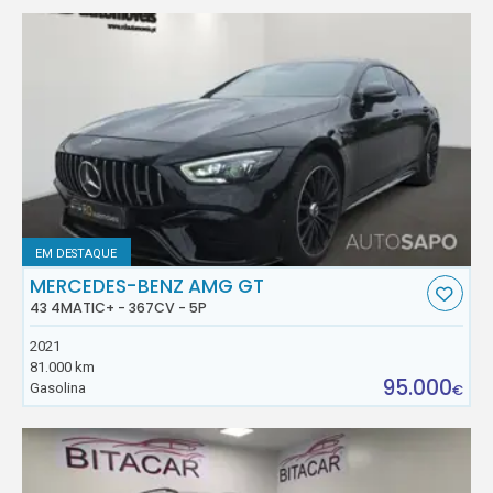
EM DESTAQUE
MERCEDES-BENZ AMG GT
43 4MATIC+ - 367CV - 5P
2021
81.000 km
95.000
Gasolina
€