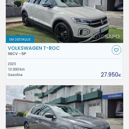
EM DESTAQUE
VOLKSWAGEN T-ROC
116CV - 5P
2025
13.000 km
27.950
Gasolina
€