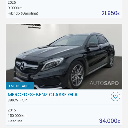
2025
9.000 km
21.950
Híbrido (Gasolina)
€
EM DESTAQUE
MERCEDES-BENZ CLASSE GLA
381CV - 5P
2016
150.000 km
34.000
Gasolina
€