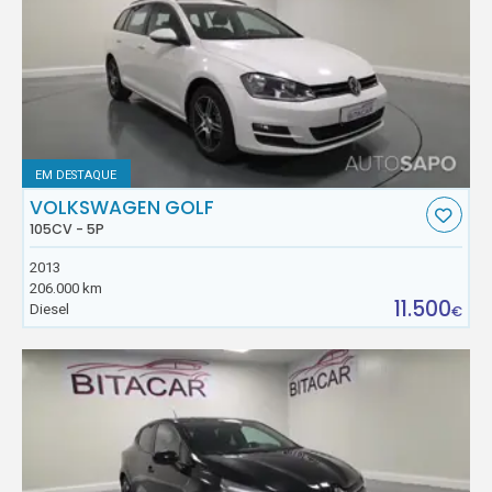
EM DESTAQUE
VOLKSWAGEN GOLF
105CV - 5P
2013
206.000 km
11.500
Diesel
€