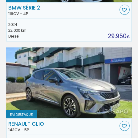
BMW SÉRIE 2
116CV - 4P
2024
22.000 km
29.950
Diesel
€
EM DESTAQUE
RENAULT CLIO
143CV - 5P