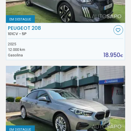
EM DESTAQUE
PEUGEOT 208
101CV - 5P
2025
12.000 km
18.950
Gasolina
€
EM DESTAQUE