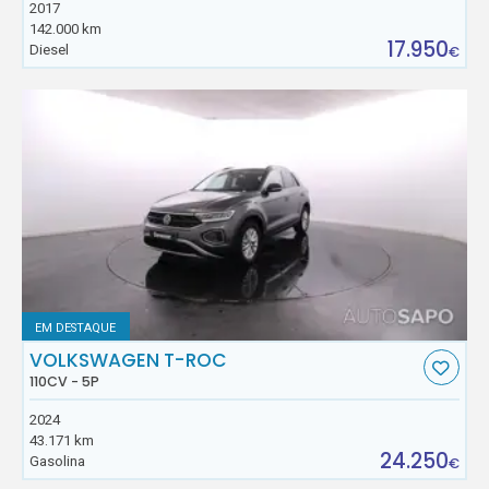
2017
142.000 km
17.950
Diesel
€
EM DESTAQUE
VOLKSWAGEN T-ROC
110CV - 5P
2024
43.171 km
24.250
Gasolina
€