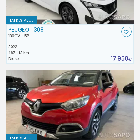
EM DESTAQUE
PEUGEOT 308
130CV - 5P
2022
187.113 km
17.950
Diesel
€
EM DESTAQUE