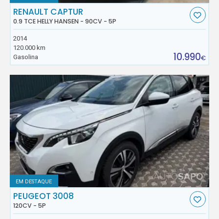
RENAULT CAPTUR
0.9 TCE HELLY HANSEN - 90CV - 5P
2014
120.000 km
10.990
Gasolina
€
EM DESTAQUE
PEUGEOT 3008
120CV - 5P