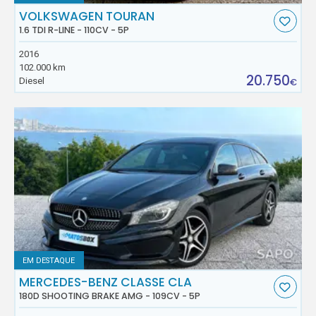
VOLKSWAGEN TOURAN
1.6 TDI R-LINE - 110CV - 5P
2016
102.000 km
20.750
Diesel
€
EM DESTAQUE
MERCEDES-BENZ CLASSE CLA
180D SHOOTING BRAKE AMG - 109CV - 5P