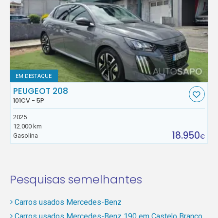
EM DESTAQUE
PEUGEOT 208
101CV - 5P
2025
12.000 km
18.950
Gasolina
€
Pesquisas semelhantes
Carros usados Mercedes-Benz
Carros usados Mercedes-Benz 190 em Castelo Branco