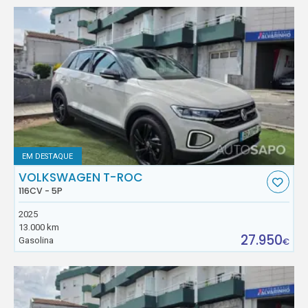
EM DESTAQUE
VOLKSWAGEN T-ROC
116CV - 5P
2025
13.000 km
27.950
Gasolina
€