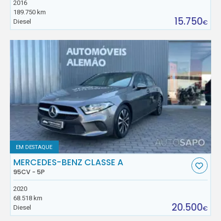
2016
189.750 km
15.750
Diesel
€
EM DESTAQUE
MERCEDES-BENZ CLASSE A
95CV - 5P
2020
68.518 km
20.500
Diesel
€