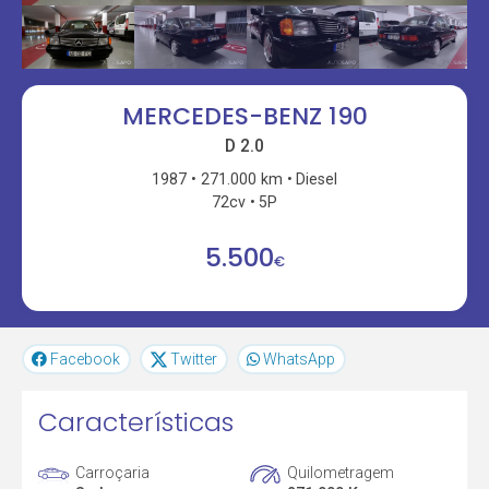
MERCEDES-BENZ 190
D 2.0
1987
271.000 km
Diesel
72cv
5P
5.500
€
Facebook
Twitter
WhatsApp
Características
Carroçaria
Quilometragem