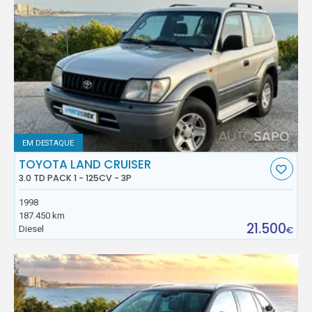
EM DESTAQUE
TOYOTA LAND CRUISER
3.0 TD PACK 1 - 125CV - 3P
1998
187.450 km
21.500
Diesel
€