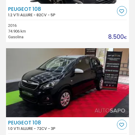
PEUGEOT 108
1.2 VTI ALLURE - 82CV - 5P
2016
74.906 km
8.500
Gasolina
€
PEUGEOT 108
1.0 VTI ALLURE - 72CV - 3P