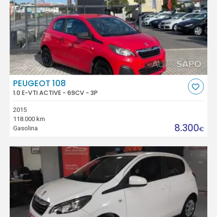
PEUGEOT 108
1.0 E-VTI ACTIVE - 69CV - 3P
2015
118.000 km
8.300
Gasolina
€