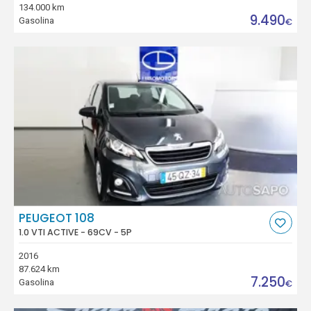
134.000 km
9.490
Gasolina
€
PEUGEOT 108
1.0 VTI ACTIVE - 69CV - 5P
2016
87.624 km
7.250
Gasolina
€