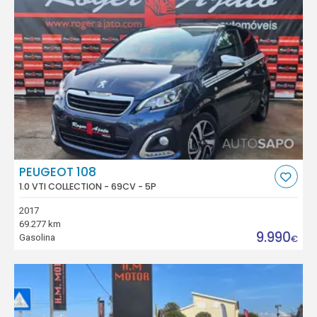
PEUGEOT 108
1.0 VTI COLLECTION - 69CV - 5P
2017
69.277 km
9.990
Gasolina
€