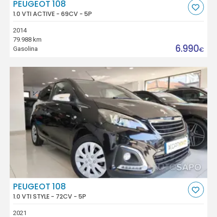
PEUGEOT 108
1.0 VTI ACTIVE - 69CV - 5P
2014
79.988 km
6.990
Gasolina
€
PEUGEOT 108
1.0 VTI STYLE - 72CV - 5P
2021