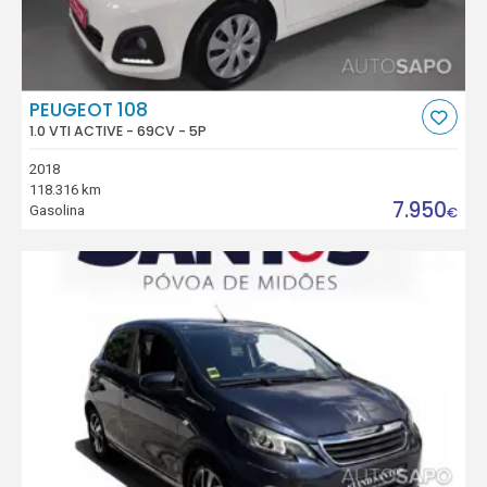
PEUGEOT 108
1.0 VTI ACTIVE - 69CV - 5P
2018
118.316 km
7.950
Gasolina
€