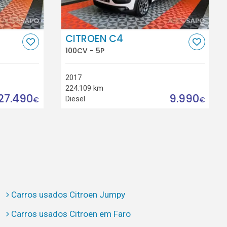
CITROEN C4
100CV - 5P
2017
224.109 km
27.490
9.990
Diesel
€
€
Carros usados Citroen Jumpy
Carros usados Citroen em Faro