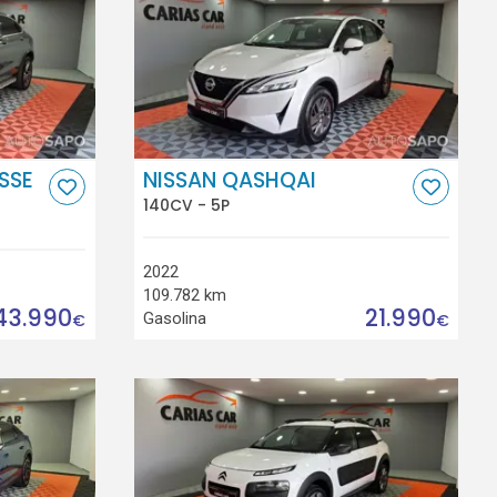
SSE
NISSAN QASHQAI
140CV - 5P
2022
109.782 km
43.990
21.990
Gasolina
€
€