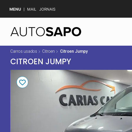
MENU
MAIL
JORNAIS
Carros usados
Citroen
Citroen Jumpy
CITROEN JUMPY