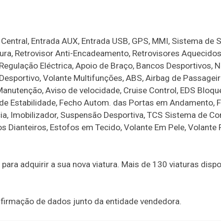
 Central, Entrada AUX, Entrada USB, GPS, MMI, Sistema de 
ura, Retrovisor Anti-Encadeamento, Retrovisores Aquecidos
Regulação Eléctrica, Apoio de Braço, Bancos Desportivos, 
sportivo, Volante Multifunções, ABS, Airbag de Passageir
 Manutenção, Aviso de velocidade, Cruise Control, EDS Bloqu
co de Estabilidade, Fecho Autom. das Portas em Andamento, 
a, Imobilizador, Suspensão Desportiva, TCS Sistema de Con
os Dianteiros, Estofos em Tecido, Volante Em Pele, Volante 
ra adquirir a sua nova viatura. Mais de 130 viaturas dispo
onfirmação de dados junto da entidade vendedora.