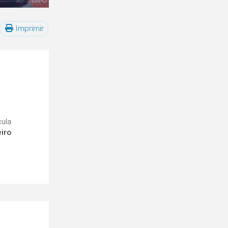
Imprimir
cula
eiro