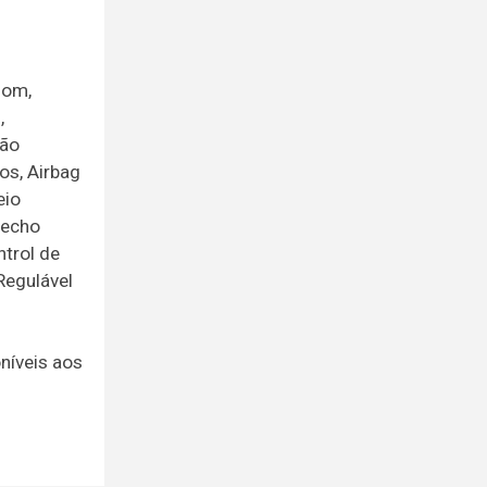
Som,
,
Não
os, Airbag
eio
Fecho
trol de
Regulável
níveis aos