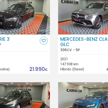
IE 3
MERCEDES-BENZ CLA
GLC
P
306CV - 5P
2021
147.938 km
21.990
solina)
Híbrido (Diesel)
€