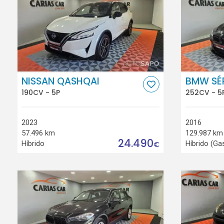
NISSAN QASHQAI
BMW SÉR
190CV - 5P
252CV - 5
2023
2016
57.496 km
129.987 km
24.490
Híbrido
Híbrido (Ga
€