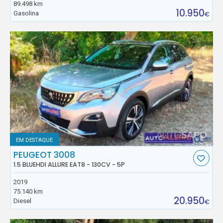
89.498 km
10.950
Gasolina
€
EM DESTAQUE
PEUGEOT 3008
1.5 BLUEHDI ALLURE EAT8 - 130CV - 5P
2019
75.140 km
20.950
Diesel
€