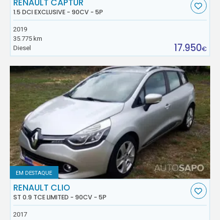
RENAULT CAPTUR
1.5 DCI EXCLUSIVE - 90CV - 5P
2019
35.775 km
17.950
Diesel
€
EM DESTAQUE
RENAULT CLIO
ST 0.9 TCE LIMITED - 90CV - 5P
2017