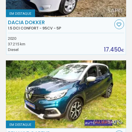
EM DESTAQUE
DACIA DOKKER
1.5 DCI CONFORT - 95CV - 5P
2020
37.215 km
17.450
Diesel
€
EM DESTAQUE