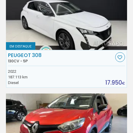
EM DESTAQUE
PEUGEOT 308
130CV - 5P
2022
187.113 km
17.950
Diesel
€