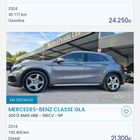
2024
43.171 km
24.250
Gasolina
€
EM DESTAQUE
MERCEDES-BENZ CLASSE GLA
200 D AMG LINE - 136CV - 5P
2014
192.400 km
21.300
Diesel
€