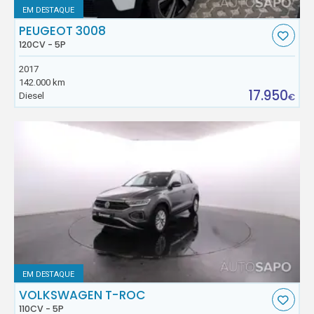
EM DESTAQUE
PEUGEOT 3008
120CV - 5P
2017
142.000 km
17.950
Diesel
€
EM DESTAQUE
VOLKSWAGEN T-ROC
110CV - 5P