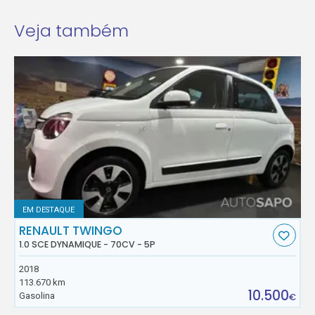
Veja também
EM DESTAQUE
RENAULT TWINGO
1.0 SCE DYNAMIQUE - 70CV - 5P
2018
113.670 km
10.500
Gasolina
€