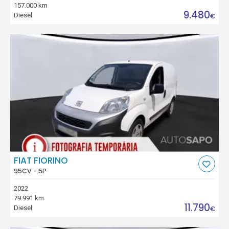
157.000 km
9.480
Diesel
€
FIAT FIORINO
95CV - 5P
2022
79.991 km
11.790
Diesel
€