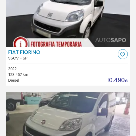
FIAT FIORINO
95CV - 5P
2022
123.457 km
10.490
Diesel
€