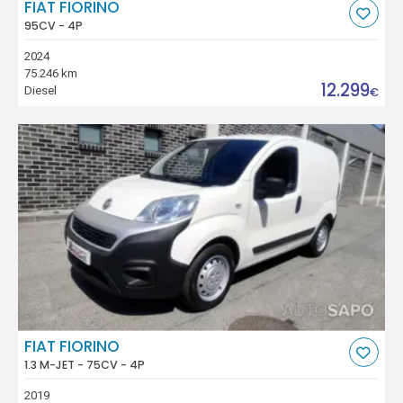
FIAT FIORINO
95CV - 4P
2024
75.246 km
12.299
Diesel
€
FIAT FIORINO
1.3 M-JET - 75CV - 4P
2019