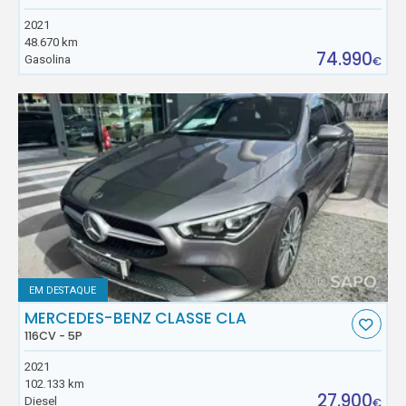
2021
48.670 km
74.990
Gasolina
€
EM DESTAQUE
MERCEDES-BENZ CLASSE CLA
116CV - 5P
2021
102.133 km
27.900
Diesel
€