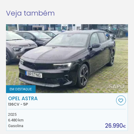
Veja também
EM DESTAQUE
OPEL ASTRA
136CV - 5P
2025
6.480 km
26.990
Gasolina
€