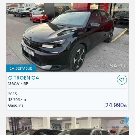
EM DESTAQUE
CITROEN C4
136CV - 5P
2025
18.705 km
24.990
Gasolina
€