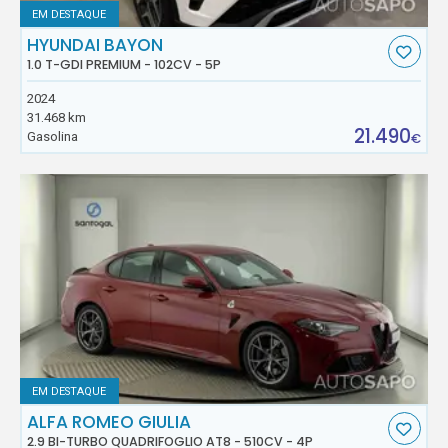
EM DESTAQUE
HYUNDAI BAYON
1.0 T-GDI PREMIUM - 102CV - 5P
2024
31.468 km
21.490
Gasolina
€
EM DESTAQUE
ALFA ROMEO GIULIA
2.9 BI-TURBO QUADRIFOGLIO AT8 - 510CV - 4P