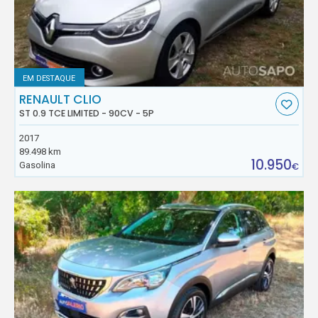
EM DESTAQUE
RENAULT CLIO
ST 0.9 TCE LIMITED - 90CV - 5P
2017
89.498 km
10.950
Gasolina
€