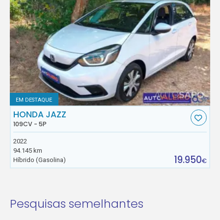
EM DESTAQUE
HONDA JAZZ
109CV - 5P
2022
94.145 km
19.950
Híbrido (Gasolina)
€
Pesquisas semelhantes