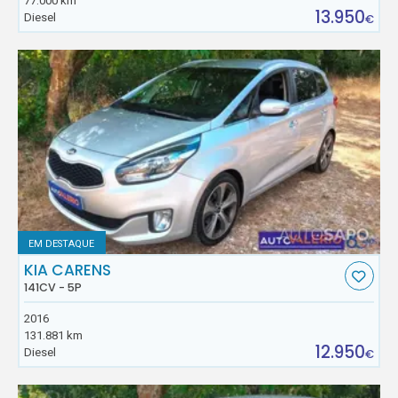
77.000 km
13.950
Diesel
€
EM DESTAQUE
KIA CARENS
141CV - 5P
2016
131.881 km
12.950
Diesel
€