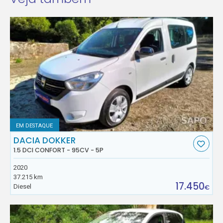
EM DESTAQUE
DACIA DOKKER
1.5 DCI CONFORT - 95CV - 5P
2020
37.215 km
17.450
Diesel
€