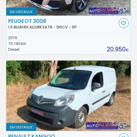
EM DESTAQUE
PEUGEOT 3008
1.5 BLUEHDI ALLURE EAT8 - 130CV - 5P
2019
75.140 km
20.950
Diesel
€
EM DESTAQUE
RENAULT KANGOO