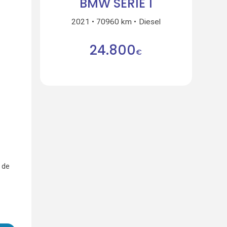
BMW SÉRIE 1
2021
70960 km
Diesel
24.800
€
 de