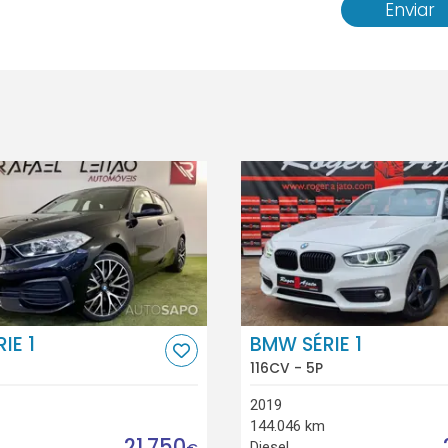
Enviar
IE 1
BMW SÉRIE 1
116CV - 5P
2019
144.046 km
21.750
Diesel