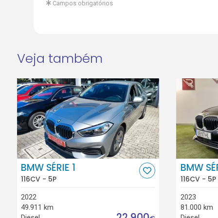
Campos obrigatórios
Veja também
BMW SÉRIE 1
BMW SÉR
116CV - 5P
116CV - 5P
2022
2023
49.911 km
81.000 km
22.900
Diesel
Diesel