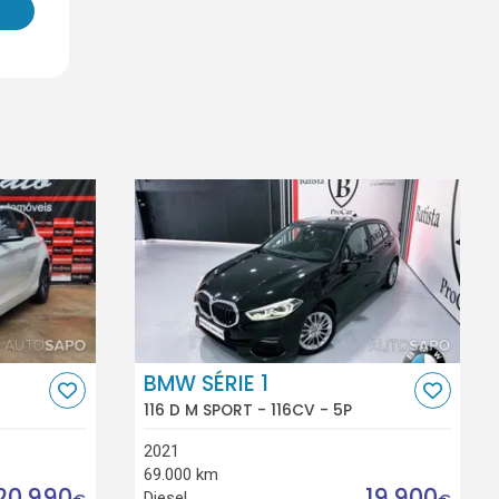
BMW SÉRIE 1
116 D M SPORT - 116CV - 5P
2021
69.000 km
20.990
19.900
Diesel