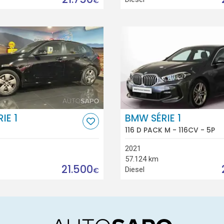
€
IE 1
BMW SÉRIE 1
116 D PACK M - 116CV - 5P
2021
57.124 km
21.500
Diesel
€