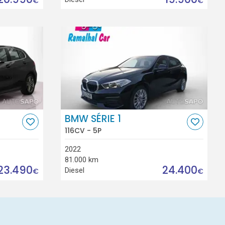
€
€
BMW SÉRIE 1
116CV - 5P
2022
81.000 km
23.490
24.400
Diesel
€
€