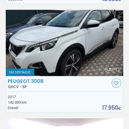
EM DESTAQUE
PEUGEOT 3008
120CV - 5P
2017
142.000 km
17.950
Diesel
€