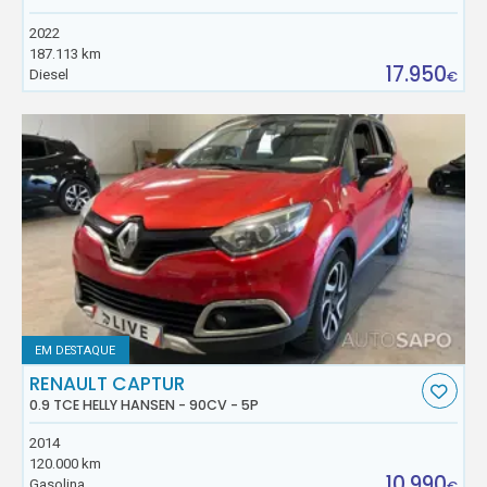
2022
187.113 km
17.950
Diesel
€
EM DESTAQUE
RENAULT CAPTUR
0.9 TCE HELLY HANSEN - 90CV - 5P
2014
120.000 km
10.990
Gasolina
€