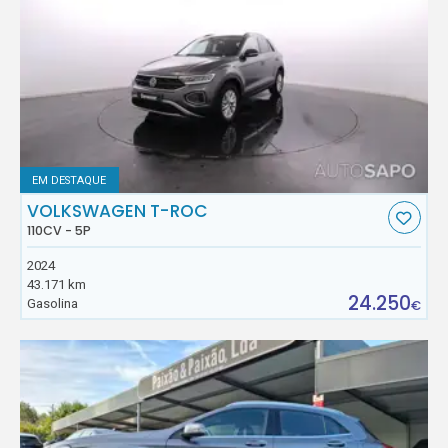
EM DESTAQUE
VOLKSWAGEN T-ROC
110CV - 5P
2024
43.171 km
24.250
Gasolina
€