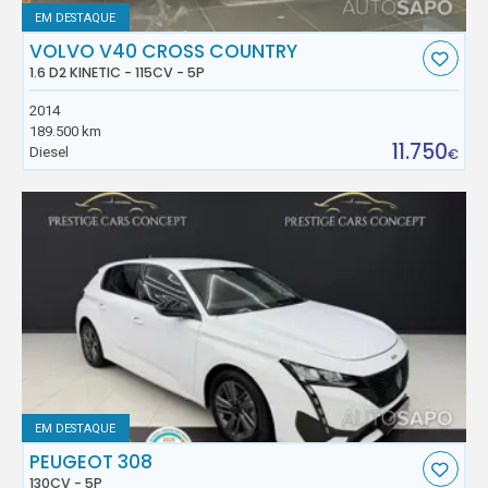
EM DESTAQUE
VOLVO V40 CROSS COUNTRY
1.6 D2 KINETIC - 115CV - 5P
2014
189.500 km
11.750
Diesel
€
EM DESTAQUE
PEUGEOT 308
130CV - 5P