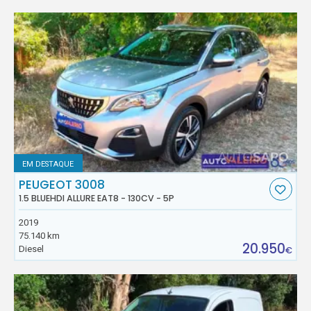
EM DESTAQUE
PEUGEOT 3008
1.5 BLUEHDI ALLURE EAT8 - 130CV - 5P
2019
75.140 km
20.950
Diesel
€