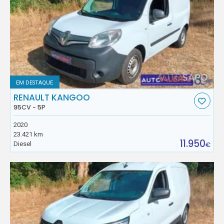
EM DESTAQUE
RENAULT KANGOO
95CV - 5P
2020
23.421 km
11.950
Diesel
€