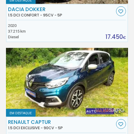
EM DESTAQUE
DACIA DOKKER
1.5 DCI CONFORT - 95CV - 5P
2020
37.215 km
17.450
Diesel
€
EM DESTAQUE
RENAULT CAPTUR
1.5 DCI EXCLUSIVE - 90CV - 5P