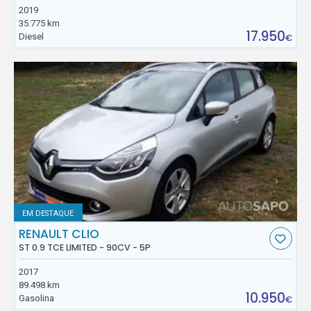
2019
35.775 km
17.950
Diesel
€
EM DESTAQUE
RENAULT CLIO
ST 0.9 TCE LIMITED - 90CV - 5P
2017
89.498 km
10.950
Gasolina
€