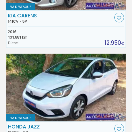
EM DESTAQUE
KIA CARENS
141CV - 5P
2016
131.881 km
12.950
Diesel
€
EM DESTAQUE
HONDA JAZZ