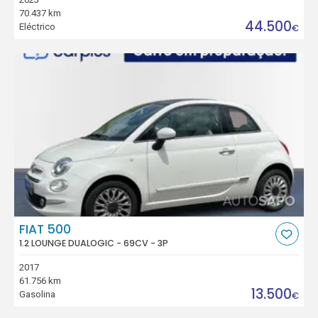
70.437 km
44.500
Eléctrico
€
FIAT 500
1.2 LOUNGE DUALOGIC - 69CV - 3P
2017
61.756 km
13.500
Gasolina
€