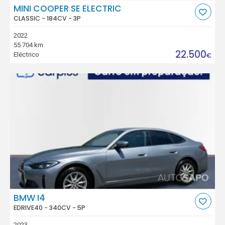
MINI COOPER SE ELECTRIC
CLASSIC - 184CV - 3P
2022
55.704 km
22.500
Eléctrico
€
BMW I4
EDRIVE40 - 340CV - 5P
2023