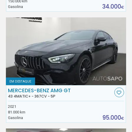
150.000 km
34.000
Gasolina
€
EM DESTAQUE
MERCEDES-BENZ AMG GT
43 4MATIC+ - 367CV - 5P
2021
81.000 km
95.000
Gasolina
€