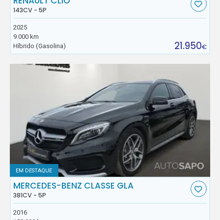
RENAULT CLIO
143CV - 5P
2025
9.000 km
21.950
Híbrido (Gasolina)
€
EM DESTAQUE
MERCEDES-BENZ CLASSE GLA
381CV - 5P
2016