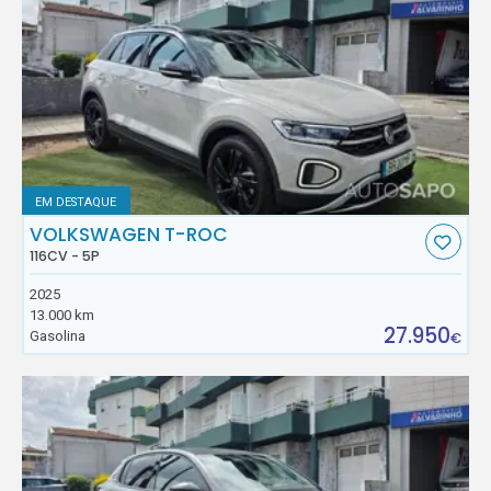
EM DESTAQUE
VOLKSWAGEN T-ROC
116CV - 5P
2025
13.000 km
27.950
Gasolina
€