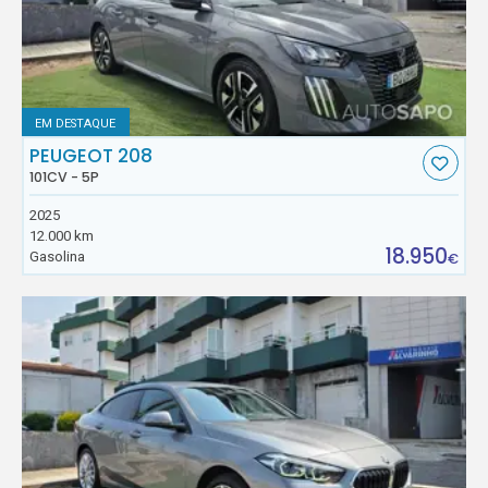
EM DESTAQUE
PEUGEOT 208
101CV - 5P
2025
12.000 km
18.950
Gasolina
€