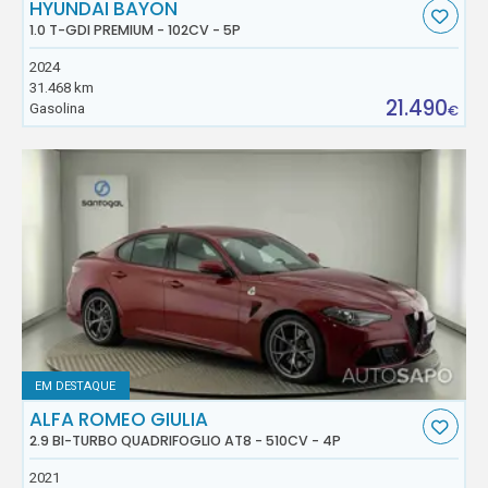
HYUNDAI BAYON
1.0 T-GDI PREMIUM - 102CV - 5P
2024
31.468 km
21.490
Gasolina
€
EM DESTAQUE
ALFA ROMEO GIULIA
2.9 BI-TURBO QUADRIFOGLIO AT8 - 510CV - 4P
2021