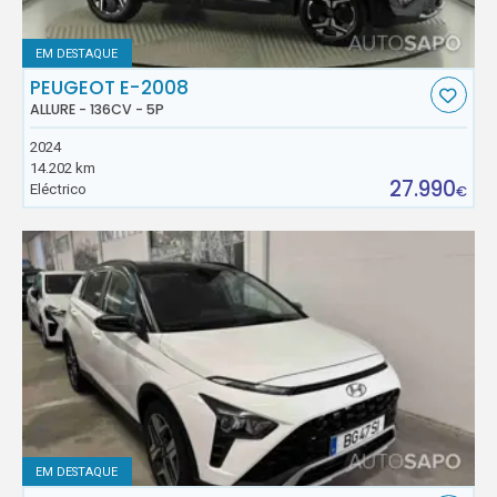
EM DESTAQUE
PEUGEOT E-2008
ALLURE - 136CV - 5P
2024
14.202 km
27.990
Eléctrico
€
EM DESTAQUE