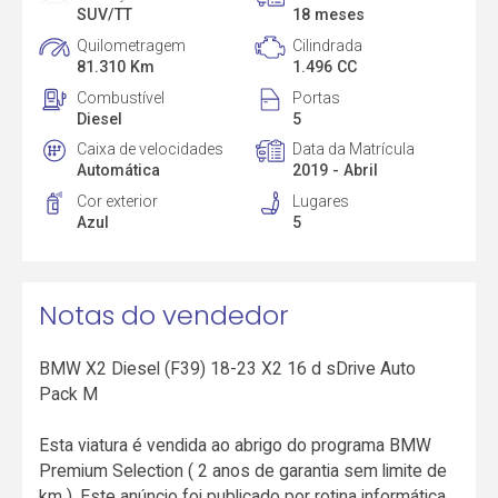
SUV/TT
18 meses
Quilometragem
Cilindrada
81.310 Km
1.496 CC
Combustível
Portas
Diesel
5
Caixa de velocidades
Data da Matrícula
Automática
2019 - Abril
Cor exterior
Lugares
Azul
5
Notas do vendedor
BMW X2 Diesel (F39) 18-23 X2 16 d sDrive Auto
Pack M
Esta viatura é vendida ao abrigo do programa BMW
Premium Selection ( 2 anos de garantia sem limite de
km ). Este anúncio foi publicado por rotina informática,