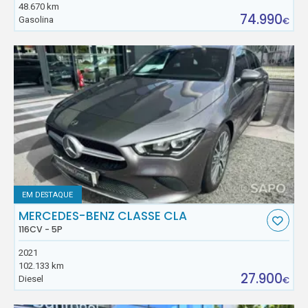
48.670 km
74.990
Gasolina
€
EM DESTAQUE
MERCEDES-BENZ CLASSE CLA
116CV - 5P
2021
102.133 km
27.900
Diesel
€