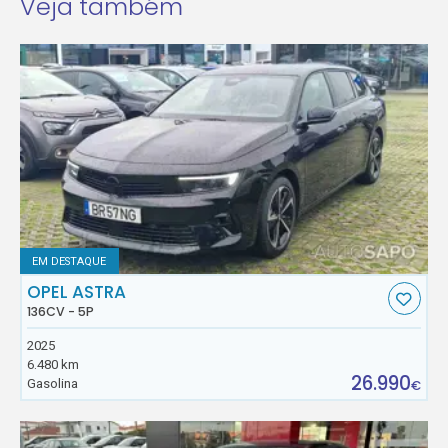
Veja também
EM DESTAQUE
OPEL ASTRA
136CV - 5P
2025
6.480 km
26.990
Gasolina
€