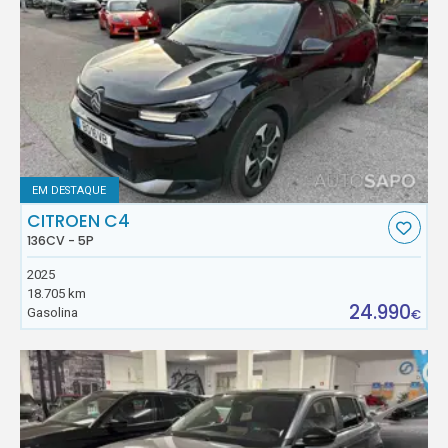
EM DESTAQUE
CITROEN C4
136CV - 5P
2025
18.705 km
24.990
Gasolina
€