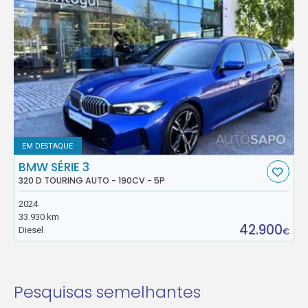
EM DESTAQUE
BMW SÉRIE 3
320 D TOURING AUTO - 190CV - 5P
2024
33.930 km
42.900
Diesel
€
Pesquisas semelhantes