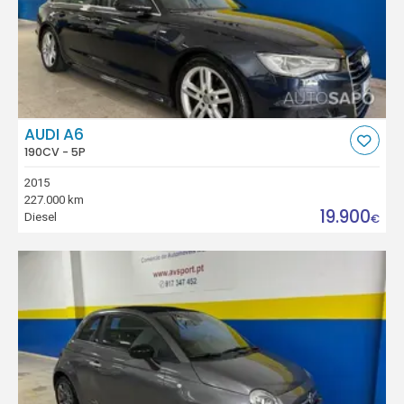
AUDI A6
190CV - 5P
2015
227.000 km
19.900
Diesel
€