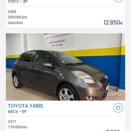
170CV - 3P
2004
269.000 km
12.950
Gasolina
€
TOYOTA YARIS
69CV - 5P
2011
179.000 km