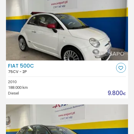
FIAT 500C
75CV - 2P
2010
188.000 km
9.800
Diesel
€