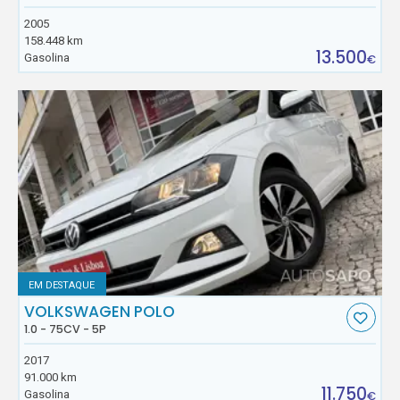
2005
158.448 km
13.500
Gasolina
€
EM DESTAQUE
VOLKSWAGEN POLO
1.0 - 75CV - 5P
2017
91.000 km
11.750
Gasolina
€