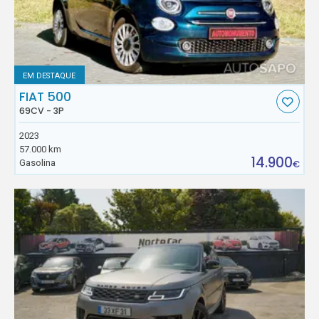
EM DESTAQUE
FIAT 500
69CV - 3P
2023
57.000 km
14.900
Gasolina
€