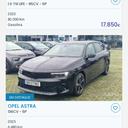
1.0 TSI LIFE - 95CV - 5P
2023
82.000 km
17.850
Gasolina
€
EM DESTAQUE
OPEL ASTRA
136CV - 5P
2025
6.480 km