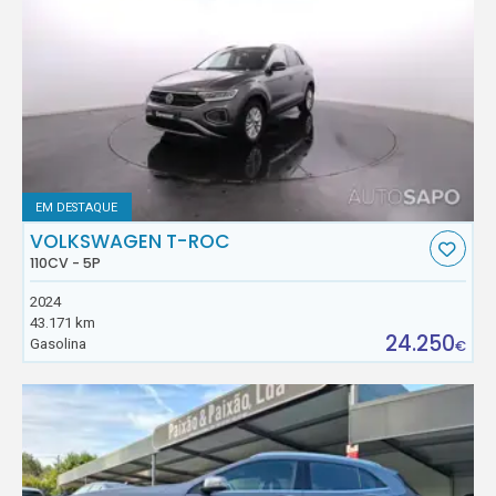
EM DESTAQUE
VOLKSWAGEN T-ROC
110CV - 5P
2024
43.171 km
24.250
Gasolina
€