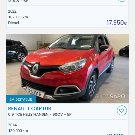
130CV - 5P
2022
187.113 km
17.950
Diesel
€
EM DESTAQUE
RENAULT CAPTUR
0.9 TCE HELLY HANSEN - 90CV - 5P
2014
120.000 km