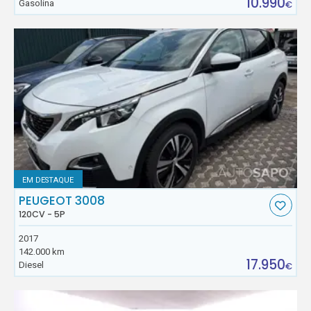
10.990
Gasolina
€
EM DESTAQUE
PEUGEOT 3008
120CV - 5P
2017
142.000 km
17.950
Diesel
€