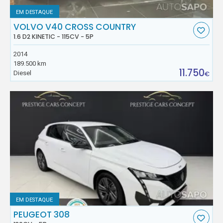
EM DESTAQUE
VOLVO V40 CROSS COUNTRY
1.6 D2 KINETIC - 115CV - 5P
2014
189.500 km
11.750
Diesel
€
EM DESTAQUE
PEUGEOT 308