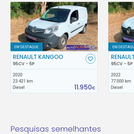
EM DESTAQUE
EM DESTAQ
RENAULT KANGOO
RENAUL
95CV - 5P
95CV - 5P
2020
2022
23.421 km
77.000 km
11.950
Diesel
Diesel
€
Pesquisas semelhantes