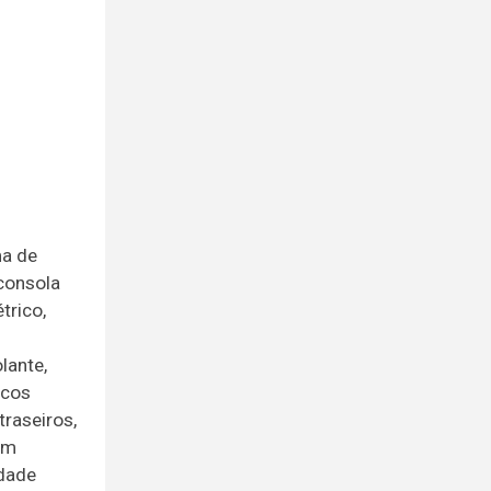
ma de
 consola
trico,
lante,
icos
traseiros,
 em
idade