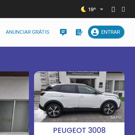
19
º
ANUNCIAR GRÁTIS
ENTRAR
PEUGEOT 3008