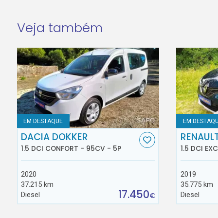
Veja também
EM DESTAQUE
EM DESTAQ
DACIA DOKKER
RENAUL
1.5 DCI CONFORT - 95CV - 5P
1.5 DCI EX
2020
2019
37.215 km
35.775 km
17.450
Diesel
Diesel
€