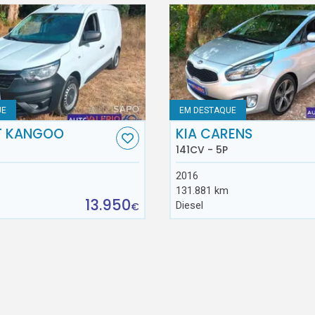
UE
EM DESTAQUE
T KANGOO
KIA CARENS
141CV - 5P
2016
131.881 km
13.950
Diesel
€