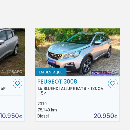
EM DESTAQUE
PEUGEOT 3008
 5P
1.5 BLUEHDI ALLURE EAT8 - 130CV
- 5P
2019
75.140 km
10.950
20.950
Diesel
€
€