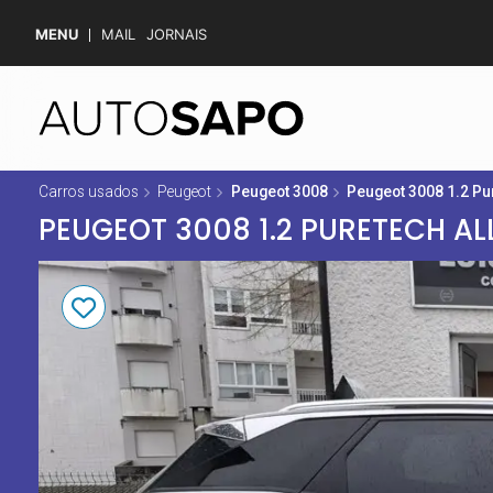
MENU
MAIL
JORNAIS
Carros usados
Peugeot
Peugeot 3008
Peugeot 3008 1.2 Pu
PEUGEOT 3008 1.2 PURETECH AL