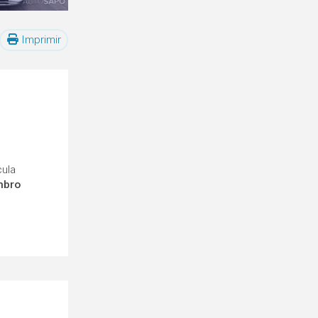
Imprimir
cula
mbro