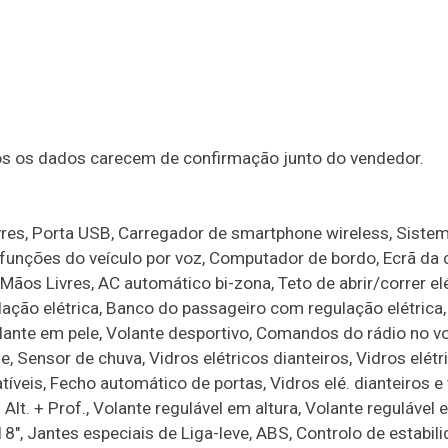
dos os dados carecem de confirmação junto do vendedor.
ivres, Porta USB, Carregador de smartphone wireless, Siste
 funções do veículo por voz, Computador de bordo, Ecrã da
ãos Livres, AC automático bi-zona, Teto de abrir/correr elé
ção elétrica, Banco do passageiro com regulação elétrica,
lante em pele, Volante desportivo, Comandos do rádio no vo
 Sensor de chuva, Vidros elétricos dianteiros, Vidros elétr
íveis, Fecho automático de portas, Vidros elé. dianteiros e 
Alt. + Prof., Volante regulável em altura, Volante regulável
 18", Jantes especiais de Liga-leve, ABS, Controlo de estabil