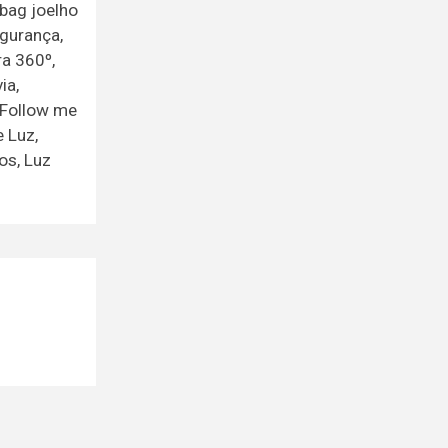
rbag joelho
egurança,
ra 360º,
ia,
, Follow me
 Luz,
os, Luz