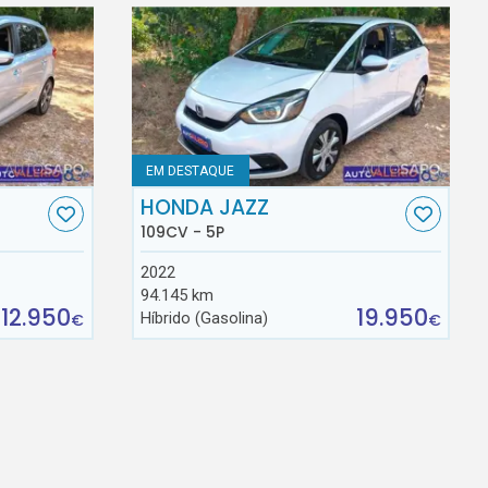
EM DESTAQUE
HONDA JAZZ
109CV - 5P
2022
94.145 km
12.950
19.950
Híbrido (Gasolina)
€
€