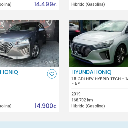
14.499
solina)
Híbrido (Gasolina)
€
 IONIQ
HYUNDAI IONIQ
1.6 GDI HEV HYBRID TECH - 
- 5P
2019
168.702 km
14.900
solina)
Híbrido (Gasolina)
€