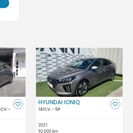
HYUNDAI IONIQ
1CV -
141CV - 5P
2021
92.000 km