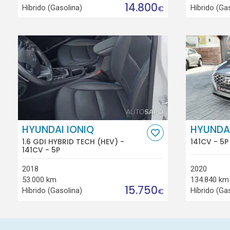
14.800
Híbrido (Gasolina)
Híbrido (Ga
€
HYUNDAI IONIQ
HYUNDAI
1.6 GDI HYBRID TECH (HEV) -
141CV - 5P
141CV - 5P
2018
2020
53.000 km
134.840 km
15.750
Híbrido (Gasolina)
Híbrido (Ga
€