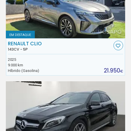
EM DESTAQUE
RENAULT CLIO
143CV - 5P
2025
9.000 km
21.950
Híbrido (Gasolina)
€