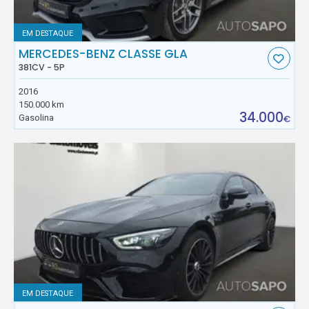
EM DESTAQUE
MERCEDES-BENZ CLASSE GLA
381CV - 5P
2016
150.000 km
34.000
Gasolina
€
EM DESTAQUE