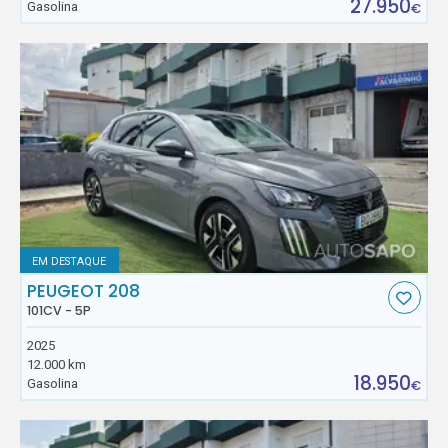
27.950
Gasolina
€
EM DESTAQUE
PEUGEOT 208
101CV - 5P
2025
12.000 km
18.950
Gasolina
€