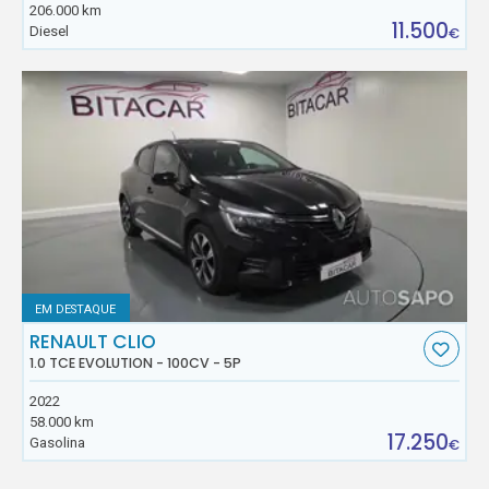
206.000 km
11.500
Diesel
€
EM DESTAQUE
RENAULT CLIO
1.0 TCE EVOLUTION - 100CV - 5P
2022
58.000 km
17.250
Gasolina
€