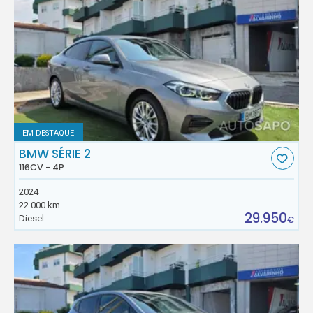
EM DESTAQUE
BMW SÉRIE 2
116CV - 4P
2024
22.000 km
29.950
Diesel
€