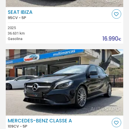
SEAT IBIZA
95CV - 5P
2025
36.631 km
16.990
Gasolina
€
MERCEDES-BENZ CLASSE A
109CV - 5P