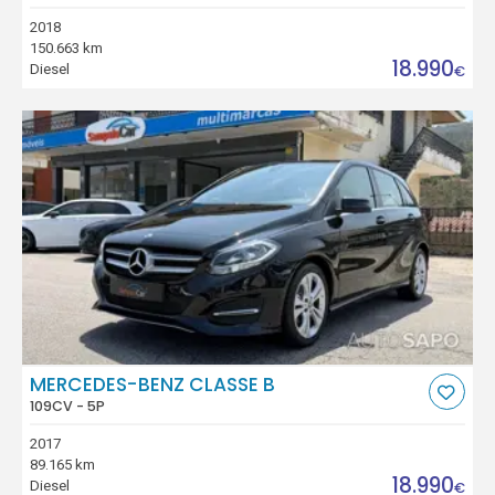
2018
150.663 km
18.990
Diesel
€
MERCEDES-BENZ CLASSE B
109CV - 5P
2017
89.165 km
18.990
Diesel
€