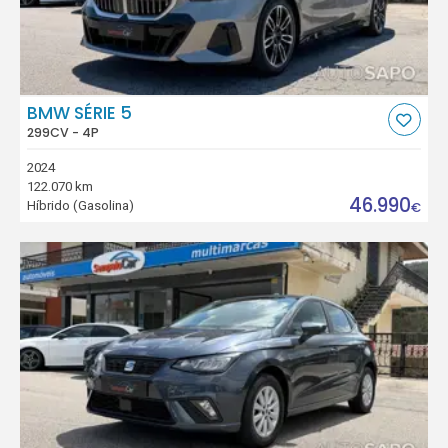
BMW SÉRIE 5
299CV - 4P
2024
122.070 km
46.990
Híbrido (Gasolina)
€