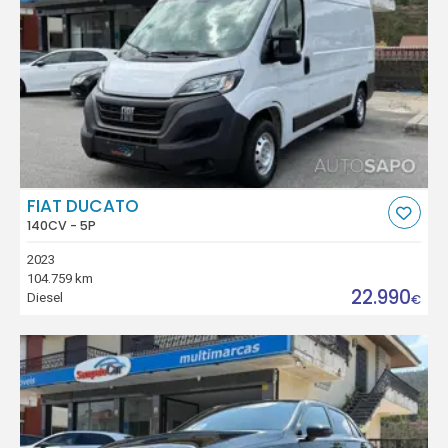
FIAT DUCATO
140CV - 5P
2023
104.759 km
22.990
Diesel
€