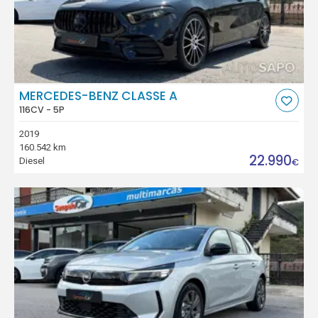
MERCEDES-BENZ CLASSE A
116CV - 5P
2019
160.542 km
22.990
Diesel
€