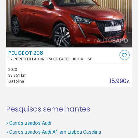
PEUGEOT 208
1.2 PURETECH ALLURE PACK EAT8 - 101CV - 5P
2020
33.351 km
15.990
Gasolina
€
Pesquisas semelhantes
Carros usados Audi
Carros usados Audi A1 em Lisboa Gasolina