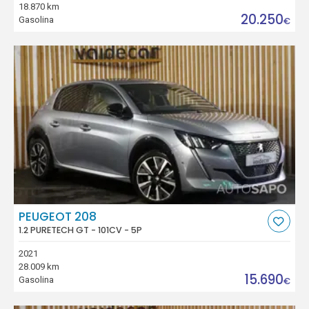
18.870 km
20.250
Gasolina
€
PEUGEOT 208
1.2 PURETECH GT - 101CV - 5P
2021
28.009 km
15.690
Gasolina
€