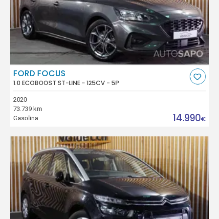
FORD FOCUS
1.0 ECOBOOST ST-LINE - 125CV - 5P
2020
73.739 km
14.990
Gasolina
€