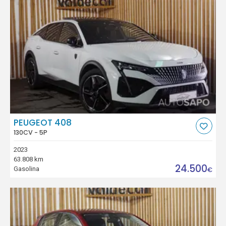
PEUGEOT 408
130CV - 5P
2023
63.808 km
24.500
Gasolina
€