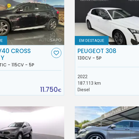
UE
EM DESTAQUE
V40 CROSS
PEUGEOT 308
RY
130CV - 5P
TIC - 115CV - 5P
2022
187.113 km
11.750
Diesel
€