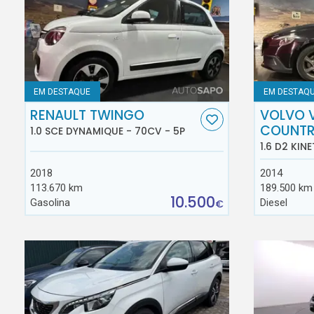
EM DESTAQUE
EM DESTAQ
RENAULT TWINGO
VOLVO 
COUNT
1.0 SCE DYNAMIQUE - 70CV - 5P
1.6 D2 KINE
2018
2014
113.670 km
189.500 km
10.500
Gasolina
Diesel
€