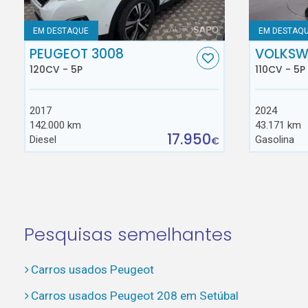
EM DESTAQUE
EM DESTAQ
PEUGEOT 3008
VOLKSW
120CV - 5P
110CV - 5P
2017
2024
142.000 km
43.171 km
17.950
Diesel
Gasolina
€
Pesquisas semelhantes
Carros usados Peugeot
Carros usados Peugeot 208 em Setúbal