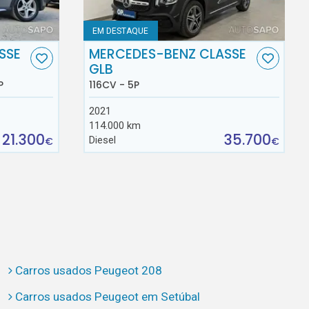
EM DESTAQUE
SSE
MERCEDES-BENZ CLASSE
GLB
P
116CV - 5P
2021
114.000 km
21.300
35.700
Diesel
€
€
Carros usados Peugeot 208
Carros usados Peugeot em Setúbal