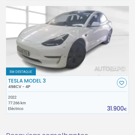
EM DESTAQUE
TESLA MODEL 3
498CV - 4P
2022
77.266 km
31.900
Eléctrico
€