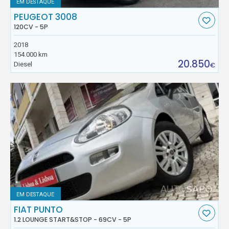
EM DESTAQUE
PEUGEOT 3008
120CV - 5P
2018
154.000 km
20.850
Diesel
€
EM DESTAQUE
FIAT PUNTO
1.2 LOUNGE START&STOP - 69CV - 5P