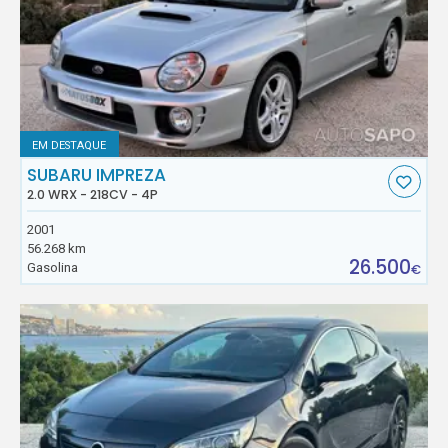
EM DESTAQUE
SUBARU IMPREZA
2.0 WRX - 218CV - 4P
2001
56.268 km
26.500
Gasolina
€