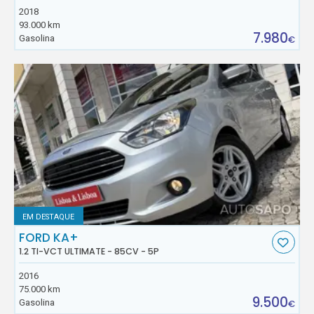
2018
93.000 km
7.980
Gasolina
€
EM DESTAQUE
FORD KA+
1.2 TI-VCT ULTIMATE - 85CV - 5P
2016
75.000 km
9.500
Gasolina
€