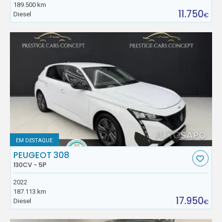
189.500 km
11.750
Diesel
€
EM DESTAQUE
PEUGEOT 308
130CV - 5P
2022
187.113 km
17.950
Diesel
€