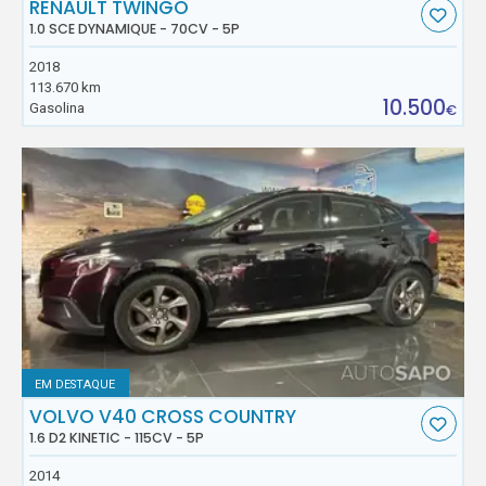
RENAULT TWINGO
1.0 SCE DYNAMIQUE - 70CV - 5P
2018
113.670 km
10.500
Gasolina
€
EM DESTAQUE
VOLVO V40 CROSS COUNTRY
1.6 D2 KINETIC - 115CV - 5P
2014