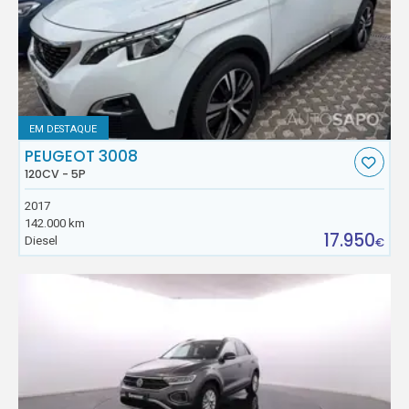
EM DESTAQUE
PEUGEOT 3008
120CV - 5P
2017
142.000 km
17.950
Diesel
€