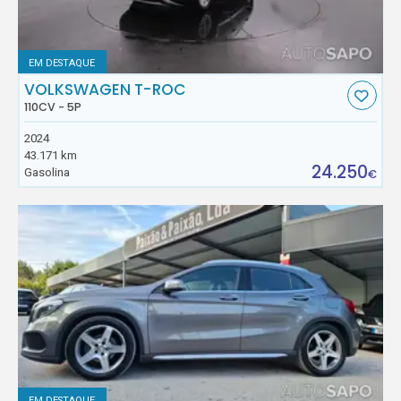
EM DESTAQUE
VOLKSWAGEN T-ROC
110CV - 5P
2024
43.171 km
24.250
Gasolina
€
EM DESTAQUE