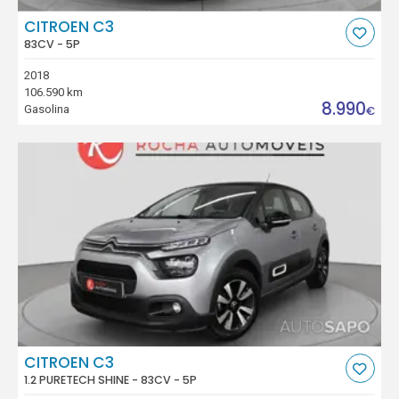
CITROEN C3
83CV - 5P
2018
106.590 km
8.990
Gasolina
€
CITROEN C3
1.2 PURETECH SHINE - 83CV - 5P