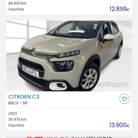
84.430 km
12.899
Gasolina
€
CITROEN C3
83CV - 5P
2023
36.475 km
13.900
Gasolina
€