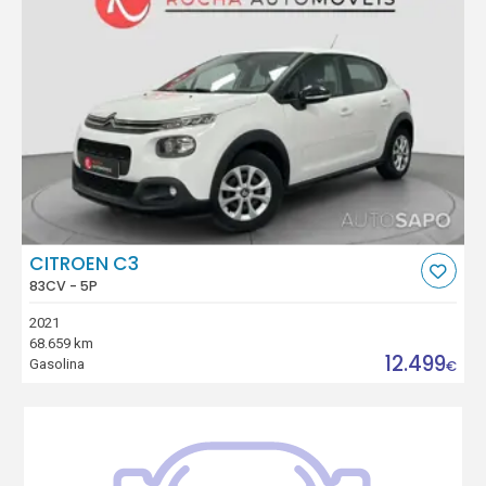
CITROEN C3
83CV - 5P
2021
68.659 km
12.499
Gasolina
€