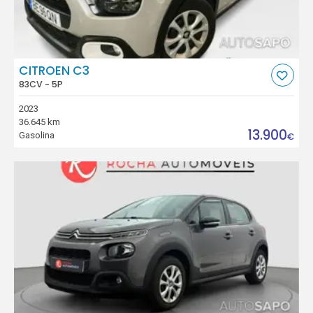
CITROEN C3
83CV - 5P
2023
36.645 km
13.900
Gasolina
€