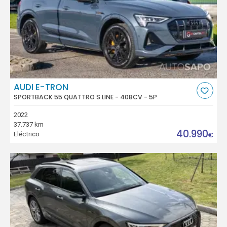
AUDI E-TRON
SPORTBACK 55 QUATTRO S LINE - 408CV - 5P
2022
37.737 km
40.990
Eléctrico
€