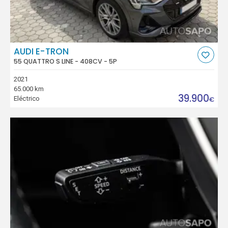
AUDI E-TRON
55 QUATTRO S LINE - 408CV - 5P
2021
65.000 km
39.900
Eléctrico
€