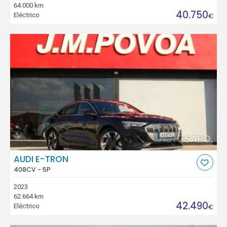
64.000 km
40.750
Eléctrico
€
AUDI E-TRON
408CV - 5P
2023
62.664 km
42.490
Eléctrico
€