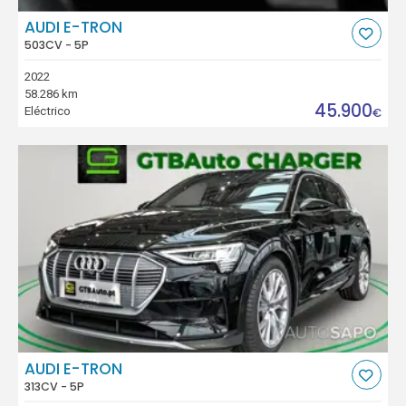
AUDI E-TRON
503CV - 5P
2022
58.286 km
45.900
Eléctrico
€
AUDI E-TRON
313CV - 5P