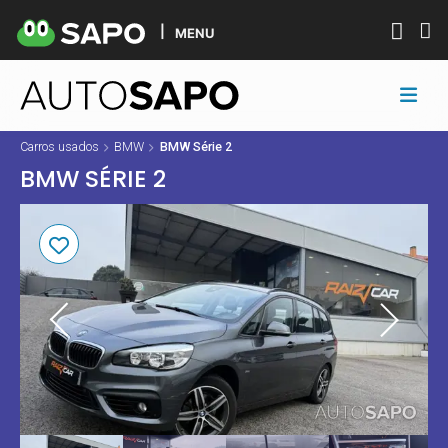
MENU
Carros usados
BMW
BMW Série 2
BMW SÉRIE 2