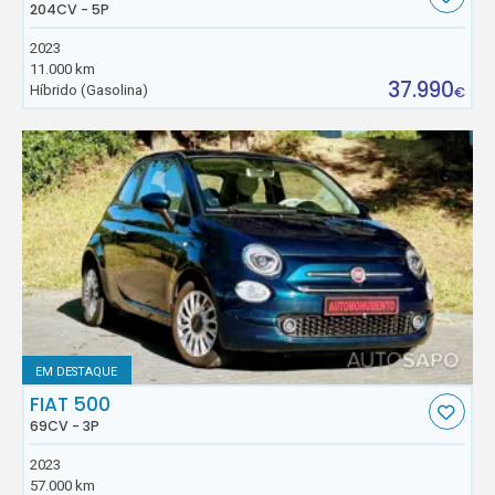
204CV - 5P
2023
11.000 km
37.990
Híbrido (Gasolina)
€
EM DESTAQUE
FIAT 500
69CV - 3P
2023
57.000 km