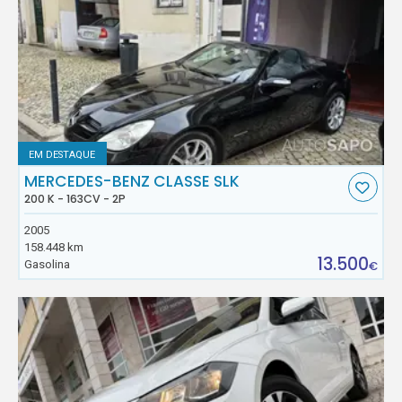
EM DESTAQUE
MERCEDES-BENZ CLASSE SLK
200 K - 163CV - 2P
2005
158.448 km
13.500
Gasolina
€