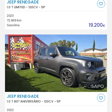
JEEP RENEGADE
1.0 T LIMITED - 120CV - 5P
2023
72.859 km
19.200
Gasolina
€
JEEP RENEGADE
1.0 T 80º ANIVERSÁRIO - 120CV - 5P
2022