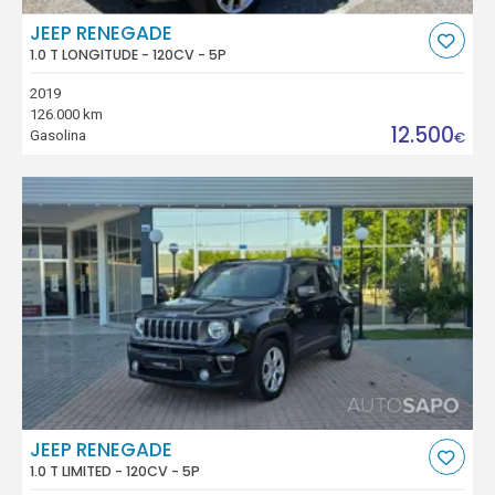
JEEP RENEGADE
1.0 T LONGITUDE - 120CV - 5P
2019
126.000 km
12.500
Gasolina
€
JEEP RENEGADE
1.0 T LIMITED - 120CV - 5P