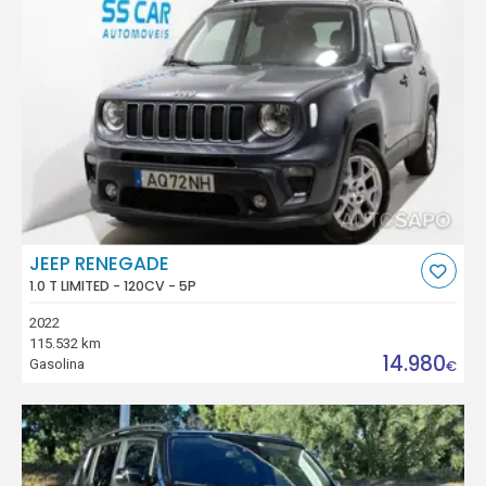
JEEP RENEGADE
1.0 T LIMITED - 120CV - 5P
2022
115.532 km
14.980
Gasolina
€