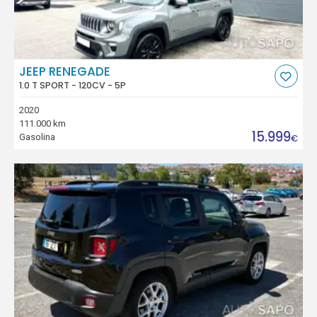
JEEP RENEGADE
1.0 T SPORT - 120CV - 5P
2020
111.000 km
15.999
Gasolina
€