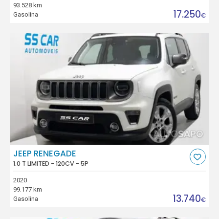
93.528 km
17.250
Gasolina
€
JEEP RENEGADE
1.0 T LIMITED - 120CV - 5P
2020
99.177 km
13.740
Gasolina
€