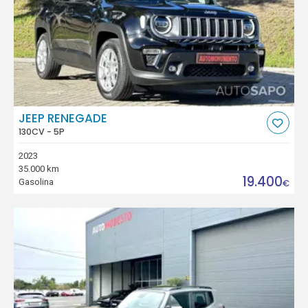
JEEP RENEGADE
130CV - 5P
2023
35.000 km
19.400
Gasolina
€