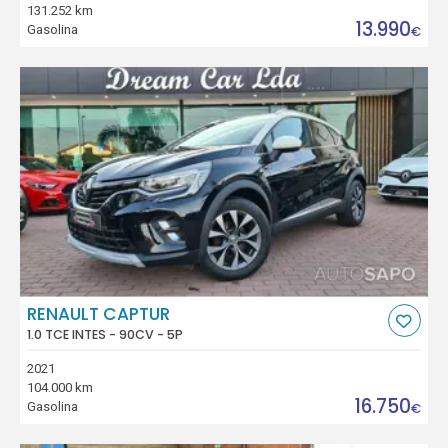
131.252 km
13.990
Gasolina
€
RENAULT CAPTUR
1.0 TCE INTES - 90CV - 5P
2021
104.000 km
16.750
Gasolina
€