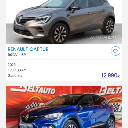
RENAULT CAPTUR
90CV - 5P
2023
173.100 km
12.990
Gasolina
€