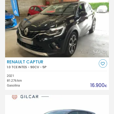
RENAULT CAPTUR
1.0 TCE INTES - 90CV - 5P
2021
81.276 km
16.900
Gasolina
€