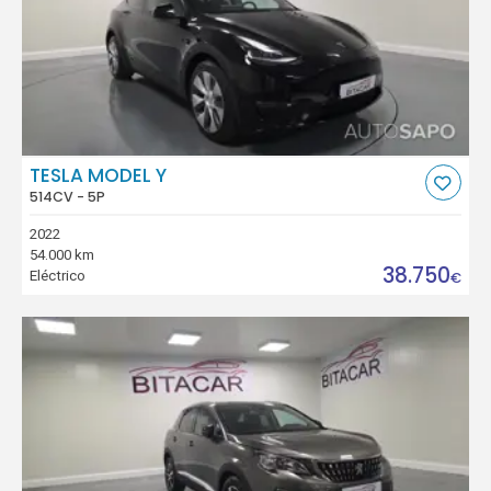
TESLA MODEL Y
514CV - 5P
2022
54.000 km
38.750
Eléctrico
€