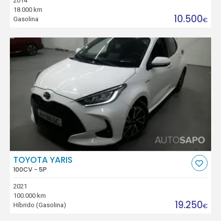
2014
18.000 km
10.500
Gasolina
€
TOYOTA YARIS
100CV - 5P
2021
100.000 km
19.250
Híbrido (Gasolina)
€