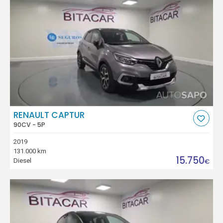
RENAULT CAPTUR
90CV - 5P
2019
131.000 km
15.750
Diesel
€