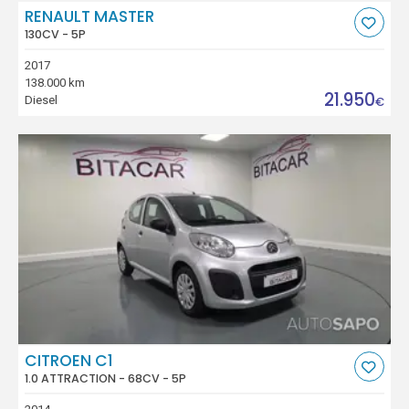
RENAULT MASTER
130CV - 5P
2017
138.000 km
21.950
Diesel
€
CITROEN C1
1.0 ATTRACTION - 68CV - 5P