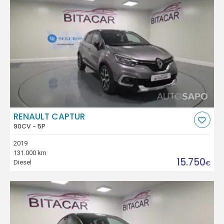
RENAULT CAPTUR
90CV - 5P
2019
131.000 km
15.750
Diesel
€