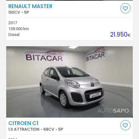
RENAULT MASTER
130CV - 5P
2017
138.000 km
21.950
Diesel
€
CITROEN C1
1.0 ATTRACTION - 68CV - 5P