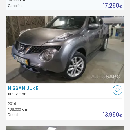
58.000 km
17.250
Gasolina
€
NISSAN JUKE
110CV - 5P
2016
138.000 km
13.950
Diesel
€