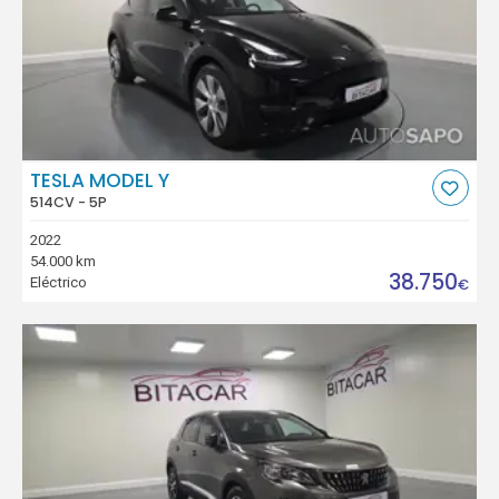
TESLA MODEL Y
514CV - 5P
2022
54.000 km
38.750
Eléctrico
€