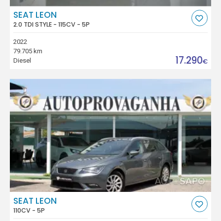
SEAT LEON
2.0 TDI STYLE - 115CV - 5P
2022
79.705 km
17.290
Diesel
€
SEAT LEON
110CV - 5P