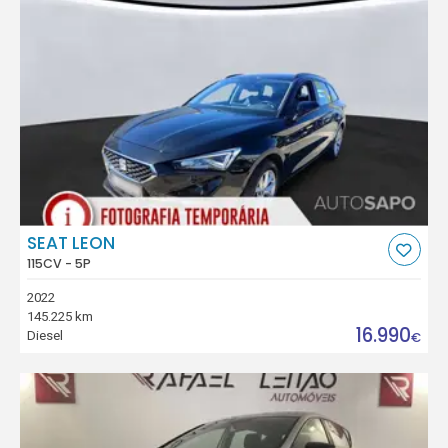
SEAT LEON
115CV - 5P
2022
145.225 km
16.990
Diesel
€