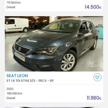
79.064 km
14.500
Diesel
€
SEAT LEON
ST 1.6 TDI STYLE S/S - 115CV - 5P
2020
180.000 km
11.980
Diesel
€