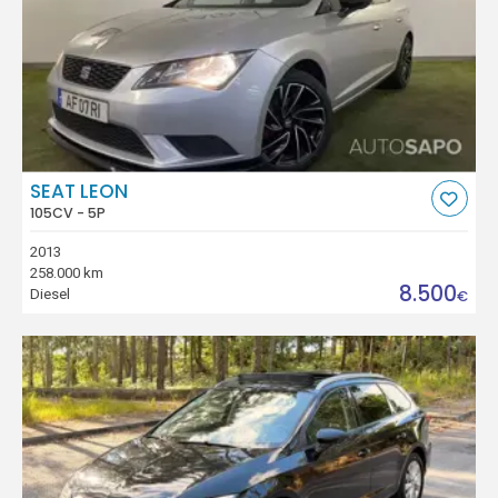
SEAT LEON
105CV - 5P
2013
258.000 km
8.500
Diesel
€