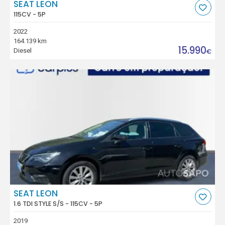
SEAT LEON
115CV - 5P
2022
164.139 km
15.990
Diesel
€
SEAT LEON
1.6 TDI STYLE S/S - 115CV - 5P
2019