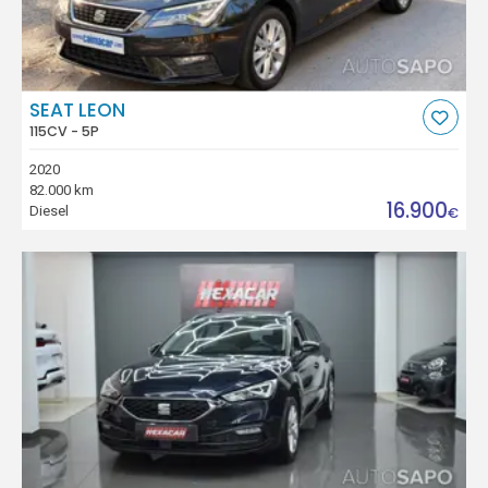
SEAT LEON
115CV - 5P
2020
82.000 km
16.900
Diesel
€