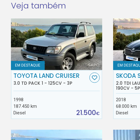
Veja também
EM DESTAQUE
EM DESTAQ
TOYOTA LAND CRUISER
SKODA 
3.0 TD PACK 1 - 125CV - 3P
2.0 TDI L
190CV - 5P
1998
2018
187.450 km
68.000 km
21.500
Diesel
Diesel
€