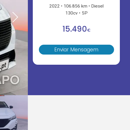
2022
106.856 km
Diesel
130cv
5P
15.490
€
Enviar Mensagem