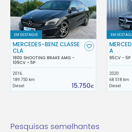
EM DESTAQUE
EM DESTAQ
MERCEDES-BENZ CLASSE
MERCED
CLA
A
180D SHOOTING BRAKE AMG -
95CV - 5P
109CV - 5P
2016
2020
189.750 km
68.518 km
15.750
Diesel
Diesel
€
Pesquisas semelhantes