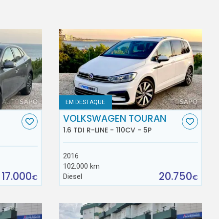
EM DESTAQUE
VOLKSWAGEN TOURAN
1.6 TDI R-LINE - 110CV - 5P
2016
102.000 km
17.000
20.750
Diesel
€
€