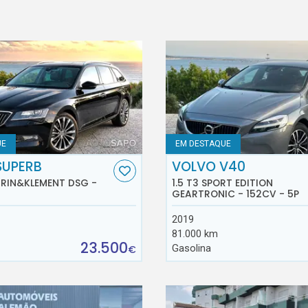
UE
EM DESTAQUE
SUPERB
VOLVO V40
AURIN&KLEMENT DSG -
1.5 T3 SPORT EDITION
GEARTRONIC - 152CV - 5P
2019
81.000 km
23.500
Gasolina
€