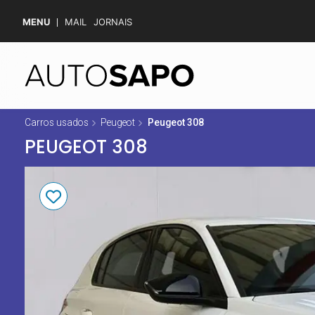
MENU
MAIL
JORNAIS
Carros usados
Peugeot
Peugeot 308
PEUGEOT 308