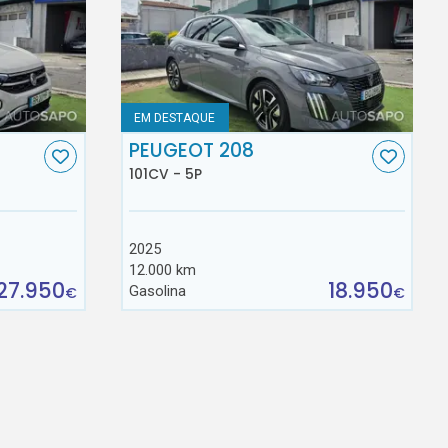
EM DESTAQUE
C
PEUGEOT 208
101CV - 5P
2025
12.000 km
27.950
18.950
Gasolina
€
€