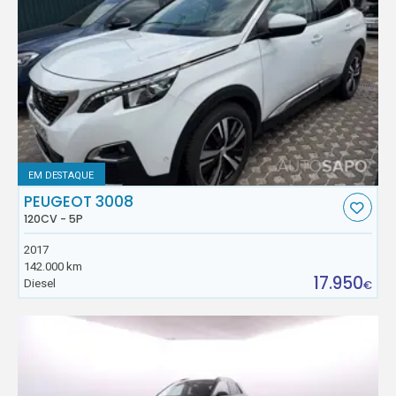
EM DESTAQUE
PEUGEOT 3008
120CV - 5P
2017
142.000 km
17.950
Diesel
€