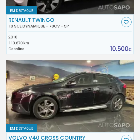
EM DESTAQUE
RENAULT TWINGO
1.0 SCE DYNAMIQUE - 70CV - 5P
2018
113.670 km
10.500
Gasolina
€
EM DESTAQUE
VOLVO V40 CROSS COUNTRY