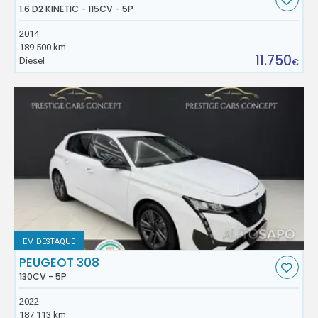
1.6 D2 KINETIC - 115CV - 5P
2014
189.500 km
11.750
Diesel
€
EM DESTAQUE
PEUGEOT 308
130CV - 5P
2022
187.113 km