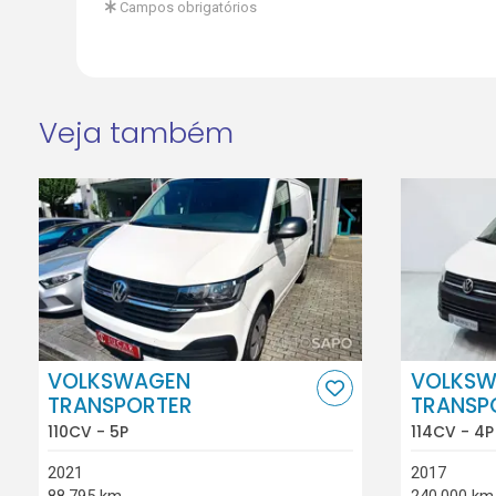
Campos obrigatórios
Veja também
VOLKSWAGEN
VOLKSW
TRANSPORTER
TRANSP
110CV - 5P
114CV - 4P
2021
2017
88.795 km
240.000 km