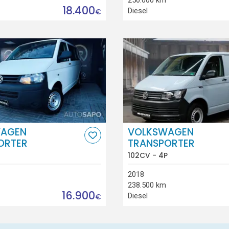
18.400
Diesel
€
AGEN
VOLKSWAGEN
ORTER
TRANSPORTER
102CV - 4P
2018
238.500 km
16.900
Diesel
€