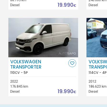
19.990
Diesel
Diesel
€
VOLKSWAGEN
VOLKSW
TRANSPORTER
TRANSP
110CV - 5P
114CV - 4P
2022
2012
176.845 km
186.623 km
19.990
Diesel
Diesel
€