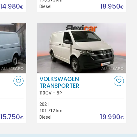
14.980
18.950
Diesel
€
€
VOLKSWAGEN
TRANSPORTER
110CV - 5P
2021
101.712 km
15.750
19.990
Diesel
€
€