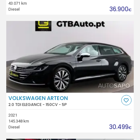
43.071 km
36.900
Diesel
€
VOLKSWAGEN ARTEON
2.0 TDI ELEGANCE - 150CV - 5P
2021
145.348 km
30.499
Diesel
€